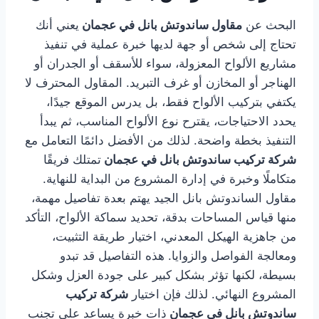
البحث عن
مقاول ساندوتش بانل في عجمان
يعني أنك
تحتاج إلى شخص أو جهة لديها خبرة عملية في تنفيذ
مشاريع الألواح المعزولة، سواء للأسقف أو الجدران أو
الهناجر أو المخازن أو غرف التبريد. المقاول المحترف لا
يكتفي بتركيب الألواح فقط، بل يدرس الموقع جيدًا،
يحدد الاحتياجات، يقترح نوع الألواح المناسب، ثم يبدأ
التنفيذ بخطة واضحة. لذلك من الأفضل دائمًا التعامل مع
شركة تركيب ساندوتش بانل في عجمان
تمتلك فريقًا
متكاملًا وخبرة في إدارة المشروع من البداية للنهاية.
مقاول الساندوتش بانل الجيد يهتم بعدة تفاصيل مهمة،
منها قياس المساحات بدقة، تحديد سماكة الألواح، التأكد
من جاهزية الهيكل المعدني، اختيار طريقة التثبيت،
ومعالجة الفواصل والزوايا. هذه التفاصيل قد تبدو
بسيطة، لكنها تؤثر بشكل كبير على جودة العزل وشكل
المشروع النهائي. لذلك فإن اختيار
شركة تركيب
ساندوتش بانل في عجمان
ذات خبرة يساعد على تجنب