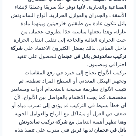
الصناعية والتجارية، لأنها توفر حلًا سريعًا وعمليًا لإنشاء
الأسقف والجدران والعوازل الحرارية. ألواح الساندوتش
بانل تتكون عادة من طبقتين خارجيتين وبينهما مادة
عازلة، وهذا يجعلها مناسبة جدًا لظروف عجمان من
حيث الحرارة العالية والحاجة إلى تقليل انتقال الحرارة
داخل المباني. لذلك يفضل الكثيرون الاعتماد على
شركة
تركيب ساندوتش بانل في عجمان
للحصول على تنفيذ
احترافي ومضمون.
تركيب الألواح يحتاج إلى خبرة في رفع المقاسات
وتجهيز الهيكل المعدني أو السطح المراد تغطيته، ثم
تثبيت الألواح بطريقة صحيحة باستخدام أدوات ومسامير
مخصصة. كما يجب الاهتمام بالفواصل بين الألواح، لأن
أي خطأ بسيط في التركيب قد يؤدي إلى تسرب مياه أو
ضعف في العزل أو مشاكل مع الرياح والعوامل الجوية.
وهنا تظهر أهمية التعامل مع
شركة تركيب ساندوتش
بانل في عجمان
لديها فريق فني مدرب على تنفيذ هذه