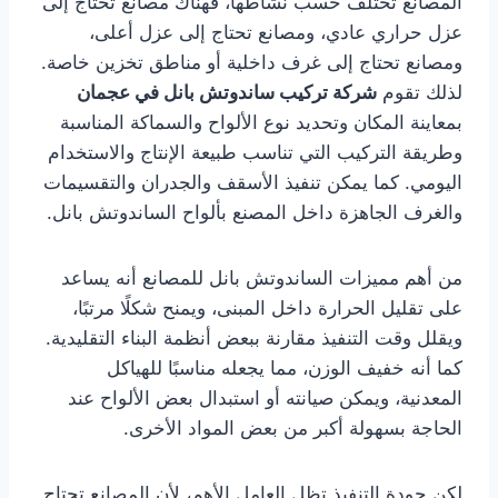
المصانع تختلف حسب نشاطها، فهناك مصانع تحتاج إلى
عزل حراري عادي، ومصانع تحتاج إلى عزل أعلى،
ومصانع تحتاج إلى غرف داخلية أو مناطق تخزين خاصة.
لذلك تقوم
شركة تركيب ساندوتش بانل في عجمان
بمعاينة المكان وتحديد نوع الألواح والسماكة المناسبة
وطريقة التركيب التي تناسب طبيعة الإنتاج والاستخدام
اليومي. كما يمكن تنفيذ الأسقف والجدران والتقسيمات
والغرف الجاهزة داخل المصنع بألواح الساندوتش بانل.
من أهم مميزات الساندوتش بانل للمصانع أنه يساعد
على تقليل الحرارة داخل المبنى، ويمنح شكلًا مرتبًا،
ويقلل وقت التنفيذ مقارنة ببعض أنظمة البناء التقليدية.
كما أنه خفيف الوزن، مما يجعله مناسبًا للهياكل
المعدنية، ويمكن صيانته أو استبدال بعض الألواح عند
الحاجة بسهولة أكبر من بعض المواد الأخرى.
لكن جودة التنفيذ تظل العامل الأهم، لأن المصانع تحتاج