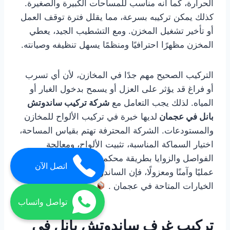
الحرارة، كما أنه مناسب للمساحات الكبيرة والصغيرة.
كذلك يمكن تركيبه بسرعة، مما يقلل فترة توقف العمل
أو تأخير تشغيل المخزن. ومع التشطيب الجيد، يعطي
المخزن مظهرًا احترافيًا ومنظمًا يسهل تنظيفه وصيانته.
التركيب الصحيح مهم جدًا في المخازن، لأن أي تسرب
أو فراغ قد يؤثر على العزل أو يسمح بدخول الغبار أو
المياه. لذلك يجب التعامل مع
شركة تركيب ساندوتش
بانل في عجمان
لديها خبرة في تركيب الألواح للمخازن
والمستودعات. الشركة المحترفة تهتم بقياس المساحة،
اختيار السماكة المناسبة، تثبيت الألواح، ومعالجة
الفواصل والزوايا بطريقة محكمة. إذا كنت تريد مخزنًا
اتصل الآن
عمليًا وآمنًا ومعزولًا، فإن الساندوتش بانل من أفضل
الخيارات المتاحة في عجمان .
تواصل واتساب
تركيب غرف ساندوتش بانل في