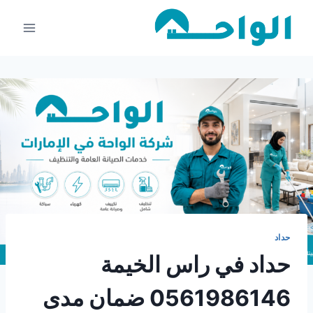
لتجاوز
لى
لمحتوى
حداد
حداد في راس الخيمة
0561986146 ضمان مدى