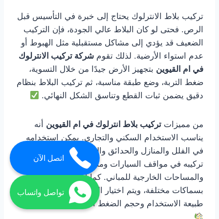
تركيب بلاط الانترلوك يحتاج إلى خبرة في التأسيس قبل
الرص. فحتى لو كان البلاط عالي الجودة، فإن التركيب
الضعيف قد يؤدي إلى مشاكل مستقبلية مثل الهبوط أو
عدم استواء الأرضية. لذلك تقوم
شركة تركيب الانترلوك
في ام القيوين
بتجهيز الأرض جيدًا من خلال التسوية،
ضغط التربة، وضع طبقة مناسبة، ثم تركيب البلاط بنظام
دقيق يضمن ثبات القطع وتناسق الشكل النهائي.
من مميزات
تركيب بلاط انترلوك في ام القيوين
أنه
يناسب الاستخدام السكني والتجاري. يمكن استخدامه
في الفلل والمنازل والحدائق والممرات، كما يمكن
اتصل الآن
تركيبه في مواقف السيارات ومداخل المحلات
والمساحات الخارجية للمباني. كما أن البلاط متوفر
بسماكات مختلفة، ويتم اختيار السماكة المناسبة حسب
تواصل واتساب
طبيعة الاستخدام وحجم الضغط المتوقع على الأرضية.