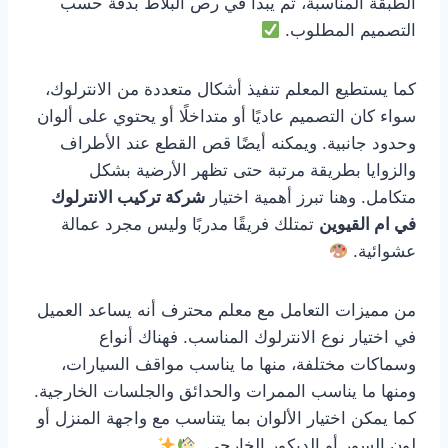
الطبقة المناسبة، ثم يبدأ في رص البلاط بدقة حسب
التصميم المطلوب.
كما يستطيع المعلم تنفيذ أشكال متعددة من الانترلوك،
سواء كان التصميم عاديًا أو متداخلًا أو يحتوي على ألوان
وحدود جانبية. ويمكنه أيضًا قص القطع عند الأطراف
والزوايا بطريقة مرتبة حتى تظهر الأرضية بشكل
متكامل. وهنا تبرز أهمية اختيار
شركة تركيب الانترلوك
في ام القيوين
تمتلك فريقًا مدربًا وليس مجرد عمالة
عشوائية.
من مميزات التعامل مع معلم محترف أنه يساعد العميل
في اختيار نوع الانترلوك المناسب. فهناك أنواع
وسماكات مختلفة، منها ما يناسب مواقف السيارات،
ومنها ما يناسب الممرات والحدائق والجلسات الخارجية.
كما يمكن اختيار الألوان بما يتناسب مع واجهة المنزل أو
لون السور أو الديكور الخارجي.