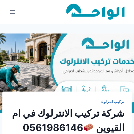
لتجاوز
لى
لمحتوى
تركيب انترلوك
شركة تركيب الانترلوك في ام
القيوين
0561986146