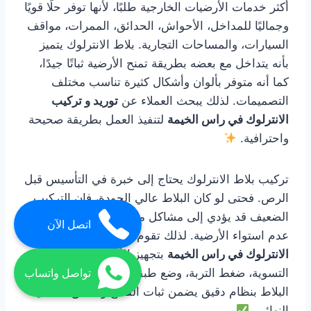
أكثر خدمات الأرضيات الخارجية طلبًا، لأنها توفر حلًا قويًا
وجماليًا للمداخل، الأحواش، الحدائق، الممرات، مواقف
السيارات، والمساحات التجارية. بلاط الانترلوك يتميز
بأنه يتداخل مع بعضه بطريقة تمنح الأرضية ثباتًا جيدًا،
كما أنه متوفر بألوان وأشكال كثيرة تناسب مختلف
التصميمات. لذلك يبحث العملاء عن
توريد و تركيب
الانترلوك في راس الخيمة
لتنفيذ العمل بطريقة صحيحة
واحترافية.
تركيب بلاط الانترلوك يحتاج إلى خبرة في التأسيس قبل
الرص. فحتى لو كان البلاط عالي الجودة، فإن التركيب
الضعيف قد يؤدي إلى مشاكل مستقبلية مثل الهبوط أو
اتصل الآن
عدم استواء الأرضية. لذلك تقوم
توريد و تركيب
الانترلوك في راس الخيمة
بتجهيز الأرض جيدًا من خلال
التسوية، ضغط التربة، وضع طبقة مناسبة، ثم تركيب
تواصل واتساب
البلاط بنظام دقيق يضمن ثبات القطع وتناسق الشكل
النهائي.