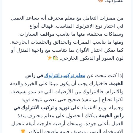
عشوائية.
من مميزات التعامل مع معلم محترف أنه يساعد العميل
في اختيار نوع الانترلوك المناسب. فهناك أنواع
وسماكات مختلفة، منها ما يناسب مواقف السيارات،
ومنها ما يناسب الممرات والحدائق والجلسات الخارجية.
كما يمكن اختيار الألوان بما يتناسب مع واجهة المنزل أو
لون السور أو الديكور الخارجي.
إذا كنت تبحث عن
معلم تركيب انترلوك
في راس
الخيمة
، فاختيارك يجب أن يكون مبنيًا على الخبرة والدقة
والالتزام. فالانترلوك من الأرضيات التي قد تبدو بسيطة،
لكنها تحتاج إلى تنفيذ صحيح حتى تعطي نتيجة قوية
وجميلة. ومع الاعتماد على
توريد و تركيب الانترلوك في
راس الخيمة
يمكنك الحصول على معلم محترف ينفذ
العمل بأعلى جودة، ويمنحك أرضية خارجية أنيقة تتحمل
الاستخدام اليومي وتضيف قيمة واضحة للمكان.