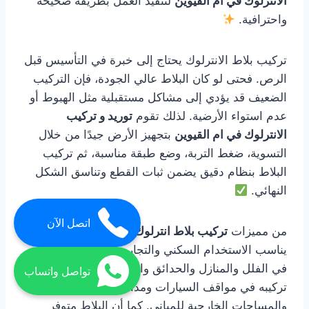
الانترلوك في ام القيوين
لتنفيذ العمل بطريقة صحيحة
واحترافية.
تركيب بلاط الانترلوك يحتاج إلى خبرة في التأسيس قبل
الرص. فحتى لو كان البلاط عالي الجودة، فإن التركيب
الضعيف قد يؤدي إلى مشاكل مستقبلية مثل الهبوط أو
عدم استواء الأرضية. لذلك تقوم
توريد و تركيب
الانترلوك في ام القيوين
بتجهيز الأرض جيدًا من خلال
التسوية، ضغط التربة، وضع طبقة مناسبة، ثم تركيب
البلاط بنظام دقيق يضمن ثبات القطع وتناسق الشكل
النهائي.
اتصل الآن
من مميزات
تركيب بلاط انترلوك في ام القيوين
أنه
يناسب الاستخدام السكني والتجاري. يمكن استخدامه
في الفلل والمنازل والحدائق والممرات، كما يمكن
تواصل واتساب
تركيبه في مواقف السيارات ومداخل المحلات
والمساحات الخارجية للمباني. كما أن البلاط متوفر