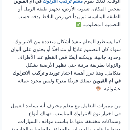
الوقت. لذلك يقوم
معلم تركيب انترلوك
في ام القيوين
بفحص المكان، تسوية الأرض، تجهيز طبقة الرمل أو
الطبقة المناسبة، ثم يبدأ في رص البلاط بدقة حسب
التصميم المطلوب.
كما يستطيع المعلم تنفيذ أشكال متعددة من الانترلوك،
سواء كان التصميم عاديًا أو متداخلًا أو يحتوي على ألوان
وحدود جانبية. ويمكنه أيضًا قص القطع عند الأطراف
والزوايا بطريقة مرتبة حتى تظهر الأرضية بشكل
متكامل. وهنا تبرز أهمية اختيار
توريد و تركيب الانترلوك
في ام القيوين
تمتلك فريقًا مدربًا وليس مجرد عمالة
عشوائية.
من مميزات التعامل مع معلم محترف أنه يساعد العميل
في اختيار نوع الانترلوك المناسب. فهناك أنواع
وسماكات مختلفة، منها ما يناسب مواقف السيارات،
ومنها ما يناسب الممرات والحدائق والجلسات الخارجية.