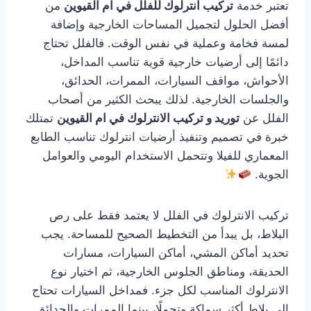
تعتبر خدمة
تركيب انترلوك للفلل في ام القيوين
من
أفضل الحلول لتجميل المساحات الخارجية وإضافة
لمسة فخامة وعملية في نفس الوقت. فالفلل تحتاج
دائمًا إلى أرضيات خارجية قوية تناسب المداخل،
الأحواش، مواقف السيارات، الممرات، الحدائق،
والجلسات الخارجية. لذلك يبحث الكثير من أصحاب
الفلل عن
توريد و تركيب الانترلوك في ام القيوين
تمتلك
خبرة في تصميم وتنفيذ أرضيات انترلوك تناسب الطابع
المعماري للفيلا وتتحمل الاستخدام اليومي والعوامل
الجوية.
تركيب الانترلوك في الفلل لا يعتمد فقط على رص
البلاط، بل يبدأ من التخطيط الصحيح للمساحة. يجب
تحديد أماكن المشي، أماكن السيارات، مسارات
الحديقة، ومناطق الجلوس الخارجية، ثم اختيار نوع
الانترلوك المناسب لكل جزء. فمداخل السيارات تحتاج
إلى بلاط أكثر سماكة وتحملًا، بينما الممرات والحدائق