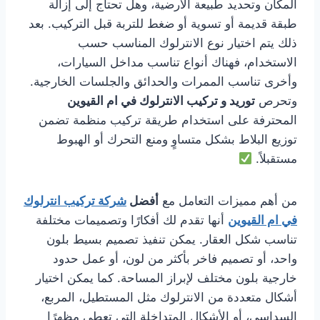
المكان وتحديد طبيعة الأرضية، وهل تحتاج إلى إزالة
طبقة قديمة أو تسوية أو ضغط للتربة قبل التركيب. بعد
ذلك يتم اختيار نوع الانترلوك المناسب حسب
الاستخدام، فهناك أنواع تناسب مداخل السيارات،
وأخرى تناسب الممرات والحدائق والجلسات الخارجية.
وتحرص
توريد و تركيب الانترلوك في ام القيوين
المحترفة على استخدام طريقة تركيب منظمة تضمن
توزيع البلاط بشكل متساوٍ ومنع التحرك أو الهبوط
مستقبلاً.
من أهم مميزات التعامل مع
أفضل
شركة تركيب انترلوك
في ام القيوين
أنها تقدم لك أفكارًا وتصميمات مختلفة
تناسب شكل العقار. يمكن تنفيذ تصميم بسيط بلون
واحد، أو تصميم فاخر بأكثر من لون، أو عمل حدود
خارجية بلون مختلف لإبراز المساحة. كما يمكن اختيار
أشكال متعددة من الانترلوك مثل المستطيل، المربع،
السداسي، أو الأشكال المتداخلة التي تعطي مظهرًا