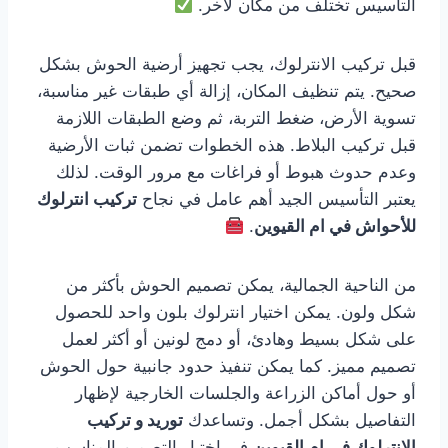
التأسيس تختلف من مكان لآخر.
قبل تركيب الانترلوك، يجب تجهيز أرضية الحوش بشكل
صحيح. يتم تنظيف المكان، إزالة أي طبقات غير مناسبة،
تسوية الأرض، ضغط التربة، ثم وضع الطبقات اللازمة
قبل تركيب البلاط. هذه الخطوات تضمن ثبات الأرضية
وعدم حدوث هبوط أو فراغات مع مرور الوقت. لذلك
يعتبر التأسيس الجيد أهم عامل في نجاح
تركيب انترلوك
للأحواش في ام القيوين
.
من الناحية الجمالية، يمكن تصميم الحوش بأكثر من
شكل ولون. يمكن اختيار انترلوك بلون واحد للحصول
على شكل بسيط وهادئ، أو دمج لونين أو أكثر لعمل
تصميم مميز. كما يمكن تنفيذ حدود جانبية حول الحوش
أو حول أماكن الزراعة والجلسات الخارجية لإظهار
التفاصيل بشكل أجمل. وتساعدك
توريد و تركيب
الانترلوك في ام القيوين
في اختيار التصميم المناسب