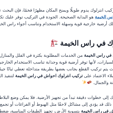
يب انترلوك يدوم طويلًا ويمنح المكان مظهرًا فخمًا، فإن البحث
اس الخيمة
هو البداية الصحيحة. الجودة في التركيب توفر عليك تكا
ك أرضية خارجية قوية وسهلة الاستخدام وتناسب أجواء راس الخي
وك في راس الخيمة
 في راس الخيمة
من الخدمات المطلوبة بكثرة في الفلل والمنازل 
يارات، لأنها توفر أرضية قوية وجذابة تناسب الاستخدام الخارجي. 
يتم تركيب القطع بجانب بعضها بطريقة متداخلة تعطي ثباتًا جيدًا و
لاء الاعتماد على
تركيب انترلوك احواش في راس الخيمة
لتنفيذ ا
ة والجمال.
وك إلى خطوات دقيقة تبدأ من تجهيز الأرضية. فلا يمكن وضع البلا
ذلك قد يؤدي إلى مشاكل لاحقًا مثل الهبوط أو الفراغات أو تجمع ا
ش في راس الخيمة
بتسوية الأرض، تجهيز الطبقات المناسبة، ضغط ا