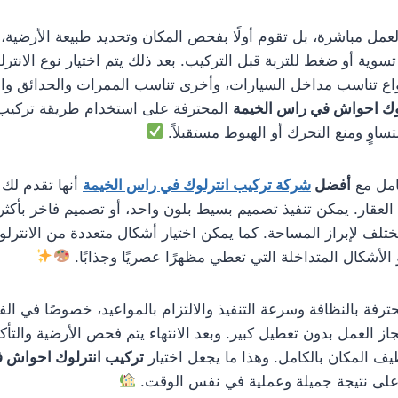
لعمل مباشرة، بل تقوم أولًا بفحص المكان وتحديد طبيعة الأرضية،
 تسوية أو ضغط للتربة قبل التركيب. بعد ذلك يتم اختيار نوع الا
واع تناسب مداخل السيارات، وأخرى تناسب الممرات والحدائق وا
وك احواش في راس الخيمة
المحترفة على استخدام طريقة تركي
ساوٍ ومنع التحرك أو الهبوط مستقبلاً.
امل مع
أفضل
شركة تركيب انترلوك في راس الخيمة
أنها تقدم لك 
عقار. يمكن تنفيذ تصميم بسيط بلون واحد، أو تصميم فاخر بأكثر
تلف لإبراز المساحة. كما يمكن اختيار أشكال متعددة من الانترل
الأشكال المتداخلة التي تعطي مظهرًا عصريًا وجذابًا.
ترفة بالنظافة وسرعة التنفيذ والالتزام بالمواعيد، خصوصًا في الف
جاز العمل بدون تعطيل كبير. وبعد الانتهاء يتم فحص الأرضية والتأك
ف المكان بالكامل. وهذا ما يجعل اختيار
تركيب انترلوك احواش 
 على نتيجة جميلة وعملية في نفس الوقت.