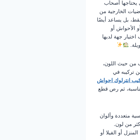
التي يحتاجها أصحاب
رضيات الخارجية من
قط، بل يساعد أيضًا
 الأحواش أو
ختيار جهة لديها
يلة.
ب من حيث اللون،
ن تركيبه في
يب انترلوك احواش
مناسبة، ثم رص قطع
سية متعددة وألوان
كثر من لون.
منزل أو الفيلا أو