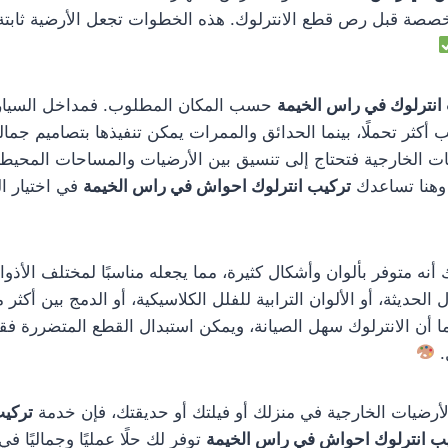
خصصة قبل رص قطع الانترلوك. هذه الخطوات تجعل الأرضية ثابتة
انترلوك في راس الخيمة
حسب المكان المطلوب. فمداخل السيارا
كثر تحملًا، بينما الحدائق والممرات يمكن تنفيذها بتصاميم جمالي
ت الخارجية فتحتاج إلى تنسيق بين الأرضيات والمساحات المحيطة
 وهنا تساعدك
تركيب انترلوك احواش في راس الخيمة
في اختيار ا
أنه متوفر بألوان وأشكال كثيرة، مما يجعله مناسبًا لمختلف الأذو
زل الحديثة، أو الألوان الترابية للفلل الكلاسيكية، أو الدمج بين أك
 أن الانترلوك سهل الصيانة، ويمكن استبدال القطع المتضررة فق
.
الأرضيات الخارجية في منزلك أو فيلتك أو حديقتك، فإن خدمة
تركيب
ب انترلوك احواش في راس الخيمة
توفر لك حلًا عمليًا وجماليًا 