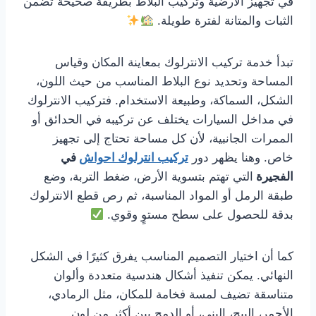
في تجهيز الأرضية وتركيب البلاط بطريقة صحيحة تضمن
الثبات والمتانة لفترة طويلة.
تبدأ خدمة تركيب الانترلوك بمعاينة المكان وقياس
المساحة وتحديد نوع البلاط المناسب من حيث اللون،
الشكل، السماكة، وطبيعة الاستخدام. فتركيب الانترلوك
في مداخل السيارات يختلف عن تركيبه في الحدائق أو
الممرات الجانبية، لأن كل مساحة تحتاج إلى تجهيز
خاص. وهنا يظهر دور
تركيب انترلوك احواش
في
الفجيرة
التي تهتم بتسوية الأرض، ضغط التربة، وضع
طبقة الرمل أو المواد المناسبة، ثم رص قطع الانترلوك
بدقة للحصول على سطح مستوٍ وقوي.
كما أن اختيار التصميم المناسب يفرق كثيرًا في الشكل
النهائي. يمكن تنفيذ أشكال هندسية متعددة وألوان
متناسقة تضيف لمسة فخامة للمكان، مثل الرمادي،
الأحمر، البيج، البني، أو الدمج بين أكثر من لون.