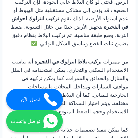
الرص. فحتى لو كان البلاط عالي الجودة، فإن التركيب
الضعيف قد يؤدي إلى مشاكل مستقبلية مثل الهبوط أو
عدم استواء الأرضية. لذلك تقوم
تركيب انترلوك احواش
في الفجيرة
بتجهيز الأرض جيدًا من خلال التسوية، ضغط
التربة، وضع طبقة مناسبة، ثم تركيب البلاط بنظام دقيق
يضمن ثبات القطع وتناسق الشكل النهائي.
من مميزات
تركيب بلاط انترلوك في الفجيرة
أنه يناسب
الاستخدام السكني والتجاري. يمكن استخدامه في الفلل
والمنازل والحدائق والممرات، كما يمكن تركيبه في
مواقف السيارات ومداخل المحلات والمساحات
الخارجية للمباني. كما أن البلاط متوفر بسماكات
اتصل الآن
مختلفة، ويتم اختيار السماكة المناسبة حسب طبيعة
الاستخدام وحجم الضغط المتوقع على الأرضية.
تواصل واتساب
كما يمكن تنفيذ تصميمات جذابة باستخدام بلاط