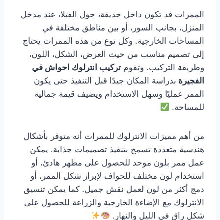
الممرات قد تكون داخل حديقة، حول الفيلا، عند مدخل
المنزل، بجانب السور، أو بين مناطق مختلفة في
المساحات الخارجية. وكل نوع من هذه الممرات يحتاج
إلى تصميم مناسب من حيث العرض، الشكل، اللون،
وطريقة التركيب. وتقوم
تركيب انترلوك احواش في
الفجيرة
بدراسة المكان جيدًا قبل التنفيذ حتى يكون
الممر عمليًا وسهل الاستخدام ويضيف قيمة جمالية
للمساحة.
من أهم مميزات الانترلوك للممرات أنه متوفر بأشكال
هندسية متعددة تسمح بتنفيذ تصميمات جذابة. يمكن
عمل ممر بلون موحد للحصول على مظهر هادئ، أو
استخدام لون مختلف للحواف لإبراز شكل الممر، أو
دمج أكثر من لون لعمل نقش جميل. كما يمكن تنسيق
الانترلوك مع الإضاءة الخارجية والزراعة للحصول على
شكل راقٍ في الليل والنهار.