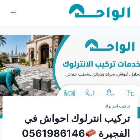
لتجاوز
لى
لمحتوى
تركيب انترلوك
تركيب انترلوك احواش في
الفجيرة
0561986146