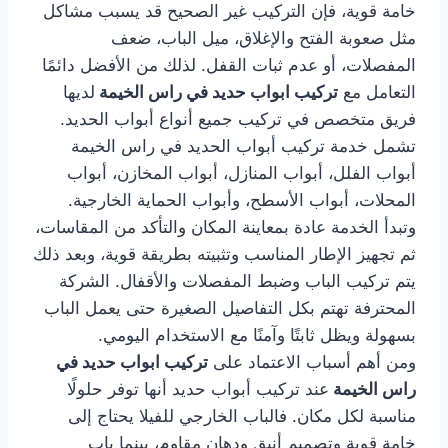
خامة قوية، فإن التركيب غير الصحيح قد يسبب مشاكل
مثل صعوبة الفتح والإغلاق، ميل الباب، ضعف
المفصلات، أو عدم ثبات القفل. لذلك من الأفضل دائمًا
التعامل مع
تركيب ابواب حديد في راس الخيمة
لديها
فريق متخصص في تركيب جميع أنواع أبواب الحديد.
تشمل خدمة تركيب أبواب الحديد في راس الخيمة
أبواب الفلل، أبواب المنازل، أبواب المخازن، أبواب
المحلات، أبواب الأسطح، وأبواب الحماية الخارجية.
وتبدأ الخدمة عادة بمعاينة المكان والتأكد من المقاسات،
ثم تجهيز الإطار المناسب وتثبيته بطريقة قوية، وبعد ذلك
يتم تركيب الباب وضبط المفصلات والأقفال. الشركة
المحترفة تهتم بكل التفاصيل الصغيرة حتى يعمل الباب
بسهولة ويظل ثابتًا وآمنًا مع الاستخدام اليومي.
ومن أهم أسباب الاعتماد على
تركيب ابواب حديد في
راس الخيمة
عند تركيب أبواب حديد أنها توفر حلولًا
مناسبة لكل مكان. فالباب الخارجي للفيلا يحتاج إلى
خامة قوية وتصميم أنيق ودهان مقاوم، بينما باب