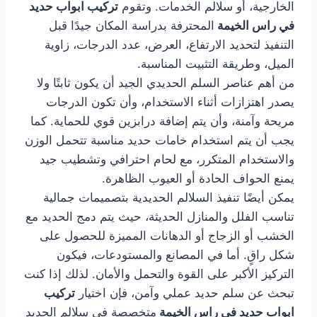
الخارجية، أو سلالم الخدمات. وتقوم
تركيب ابواب حديد
في راس الخيمة
المحترفة بدراسة المكان جيدًا قبل
التنفيذ لتحديد الارتفاع، العرض، عدد الدرجات، زاوية
الميل، وطريقة التثبيت المناسبة.
من أهم عناصر السلم الحديدي الجيد أن يكون ثابتًا ولا
يصدر اهتزازات أثناء الاستخدام، وأن تكون الدرجات
مريحة وآمنة، وأن يتم إضافة درابزين قوي للحماية. كما
يجب أن يتم استخدام خامات حديد مناسبة تتحمل الوزن
والاستخدام المتكرر، مع لحام احترافي وتشطيب جيد
يمنع الحواف الحادة أو العيوب الظاهرة.
يمكن أيضًا تنفيذ السلالم الحديدية بتصميمات جمالية
تناسب الفلل والمنازل الحديثة، حيث يتم دمج الحديد مع
الخشب أو الزجاج أو الدهانات المميزة للحصول على
شكل راقٍ. أما في المصانع والمستودعات، فيكون
التركيز الأكبر على القوة والتحمل والأمان. لذلك إذا كنت
تبحث عن سلم حديد عملي وآمن، فإن اختيار
تركيب
ابواب حديد في راس الخيمة
متخصصة في سلالم الحديد