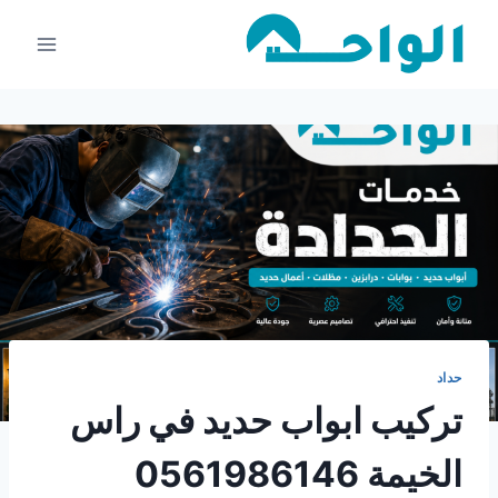
لتجاوز
لى
لمحتوى
حداد
تركيب ابواب حديد في راس
الخيمة 0561986146