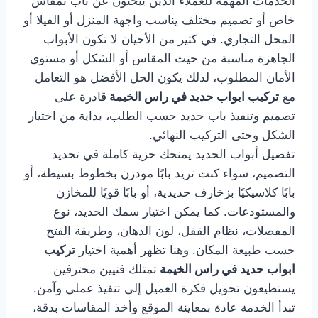
الخدمات المهمة للعملاء الذين يبحثون عن باب بمقاس
خاص أو تصميم مختلف يناسب واجهة المنزل أو الفيلا أو
المحل التجاري. في كثير من الأحيان لا تكون الأبواب
الجاهزة مناسبة من حيث المقاس أو الشكل أو مستوى
الأمان المطلوب، لذلك يكون الحل الأفضل هو التعامل
مع
تركيب ابواب حديد في راس الخيمة
قادرة على
تصميم وتنفيذ باب حديد حسب الطلب، بداية من اختيار
الشكل وحتى التركيب النهائي.
تفصيل أبواب الحديد يمنحك حرية كاملة في تحديد
التصميم، سواء كنت تريد بابًا مودرن بخطوط بسيطة، أو
بابًا كلاسيكيًا بزخارف حديدية، أو بابًا قويًا للمخازن
والمستودعات. كما يمكن اختيار سمك الحديد، نوع
المفصلات، نظام القفل، لون الدهان، وطريقة الفتح
حسب طبيعة المكان. وهنا تظهر أهمية اختيار
تركيب
ابواب حديد في راس الخيمة
تمتلك فنيين محترفين
يستطيعون تحويل فكرة العميل إلى تنفيذ عملي وآمن.
تبدأ الخدمة عادة بمعاينة الموقع وأخذ المقاسات بدقة،