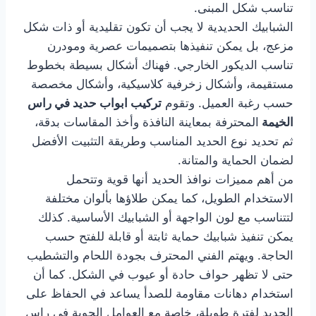
تناسب شكل المبنى.
الشبابيك الحديدية لا يجب أن تكون تقليدية أو ذات شكل
مزعج، بل يمكن تنفيذها بتصميمات عصرية ومودرن
تناسب الديكور الخارجي. فهناك أشكال بسيطة بخطوط
مستقيمة، وأشكال زخرفية كلاسيكية، وأشكال مخصصة
حسب رغبة العميل. وتقوم
تركيب ابواب حديد في راس
الخيمة
المحترفة بمعاينة النافذة وأخذ المقاسات بدقة،
ثم تحديد نوع الحديد المناسب وطريقة التثبيت الأفضل
لضمان الحماية والمتانة.
من أهم مميزات نوافذ الحديد أنها قوية وتتحمل
الاستخدام الطويل، كما يمكن طلاؤها بألوان مختلفة
لتتناسب مع لون الواجهة أو الشبابيك الأساسية. كذلك
يمكن تنفيذ شبابيك حماية ثابتة أو قابلة للفتح حسب
الحاجة. ويهتم الفني المحترف بجودة اللحام والتشطيب
حتى لا تظهر حواف حادة أو عيوب في الشكل. كما أن
استخدام دهانات مقاومة للصدأ يساعد في الحفاظ على
الحديد لفترة طويلة، خاصة مع العوامل الجوية في راس