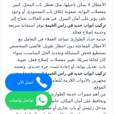
الأعطال لا يمكن تأجيلها، مثل تعطل باب المحل، كسر
مفصلات البوابة، صعوبة إغلاق باب المستودع، أو وجود
تلف يؤثر على أمان المنزل. في هذه الحالات تحتاج إلى
تركيب ابواب حديد في راس الخيمة
توفر استجابة سريعة
وخدمة إصلاح فعالة.
خدمة حداد الطوارئ تساعد العملاء في التعامل مع
الأعطال المفاجئة دون انتظار طويل. فالفني المتخصص
يستطيع فحص المشكلة وتحديد الحل المناسب، سواء
كان لحامًا سريعًا، تغيير مفصلات، إصلاح قفل، تقوية
باب، تعديل بوابة، أو إعادة تثبيت جزء حديدي. وتعتمد
تركيب ابواب حديد في راس الخيمة
المحترفة على فنيين
مجهزين بالأدوات اللازمة للتعامل مع معظم الأعطال في
اتصل الآن
الموقع.
من أهم مميزات خدمة الطوارئ أنها توفر الوقت
تواصل واتساب
وتحافظ على أمان المكان، خاصة إذا كان العطل في
مدخل رئيسي أو باب تجاري أو مستودع. كما أن الإصلاح