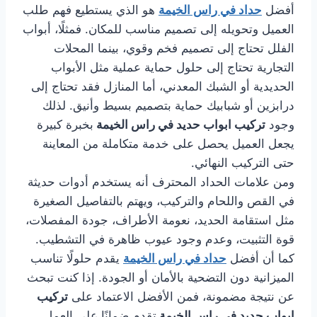
أفضل
حداد في راس الخيمة
هو الذي يستطيع فهم طلب
العميل وتحويله إلى تصميم مناسب للمكان. فمثلًا، أبواب
الفلل تحتاج إلى تصميم فخم وقوي، بينما المحلات
التجارية تحتاج إلى حلول حماية عملية مثل الأبواب
الحديدية أو الشبك المعدني، أما المنازل فقد تحتاج إلى
درابزين أو شبابيك حماية بتصميم بسيط وأنيق. لذلك
وجود
تركيب ابواب حديد في راس الخيمة
بخبرة كبيرة
يجعل العميل يحصل على خدمة متكاملة من المعاينة
حتى التركيب النهائي.
ومن علامات الحداد المحترف أنه يستخدم أدوات حديثة
في القص واللحام والتركيب، ويهتم بالتفاصيل الصغيرة
مثل استقامة الحديد، نعومة الأطراف، جودة المفصلات،
قوة التثبيت، وعدم وجود عيوب ظاهرة في التشطيب.
كما أن أفضل
حداد في راس الخيمة
يقدم حلولًا تناسب
الميزانية دون التضحية بالأمان أو الجودة. إذا كنت تبحث
عن نتيجة مضمونة، فمن الأفضل الاعتماد على
تركيب
ابواب حديد في راس الخيمة
تقدم ضمانًا على العمل