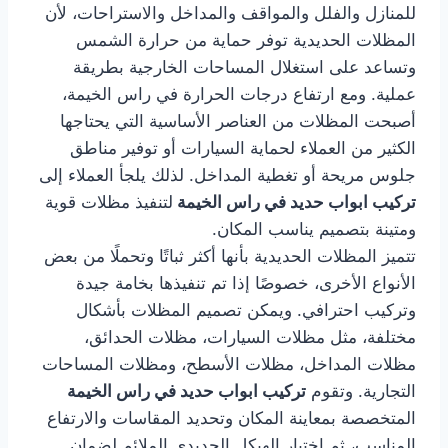
للمنازل والفلل والمواقف والمداخل والاستراحات، لأن
المظلات الحديدية توفر حماية من حرارة الشمس
وتساعد على استغلال المساحات الخارجية بطريقة
عملية. ومع ارتفاع درجات الحرارة في راس الخيمة،
أصبحت المظلات من العناصر الأساسية التي يحتاجها
الكثير من العملاء لحماية السيارات أو توفير مناطق
جلوس مريحة أو تغطية المداخل. لذلك يلجأ العملاء إلى
تركيب ابواب حديد في راس الخيمة
لتنفيذ مظلات قوية
ومتينة بتصميم يناسب المكان.
تتميز المظلات الحديدية بأنها أكثر ثباتًا وتحملًا من بعض
الأنواع الأخرى، خصوصًا إذا تم تنفيذها بخامة جيدة
وتركيب احترافي. ويمكن تصميم المظلات بأشكال
مختلفة، مثل مظلات السيارات، مظلات الحدائق،
مظلات المداخل، مظلات الأسطح، ومظلات المساحات
التجارية. وتقوم
تركيب ابواب حديد في راس الخيمة
المتخصصة بمعاينة المكان وتحديد المقاسات والارتفاع
المناسب، ثم اختيار الهيكل الحديدي الملائم لضمان