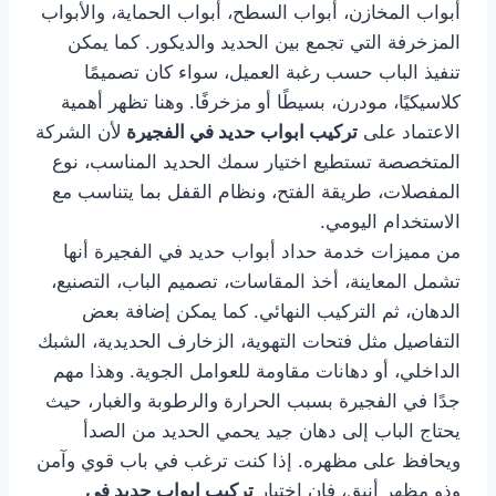
أبواب المخازن، أبواب السطح، أبواب الحماية، والأبواب
المزخرفة التي تجمع بين الحديد والديكور. كما يمكن
تنفيذ الباب حسب رغبة العميل، سواء كان تصميمًا
كلاسيكيًا، مودرن، بسيطًا أو مزخرفًا. وهنا تظهر أهمية
الاعتماد على
تركيب ابواب حديد في الفجيرة
لأن الشركة
المتخصصة تستطيع اختيار سمك الحديد المناسب، نوع
المفصلات، طريقة الفتح، ونظام القفل بما يتناسب مع
الاستخدام اليومي.
من مميزات خدمة حداد أبواب حديد في الفجيرة أنها
تشمل المعاينة، أخذ المقاسات، تصميم الباب، التصنيع،
الدهان، ثم التركيب النهائي. كما يمكن إضافة بعض
التفاصيل مثل فتحات التهوية، الزخارف الحديدية، الشبك
الداخلي، أو دهانات مقاومة للعوامل الجوية. وهذا مهم
جدًا في الفجيرة بسبب الحرارة والرطوبة والغبار، حيث
يحتاج الباب إلى دهان جيد يحمي الحديد من الصدأ
ويحافظ على مظهره. إذا كنت ترغب في باب قوي وآمن
وذو مظهر أنيق، فإن اختيار
تركيب ابواب حديد في