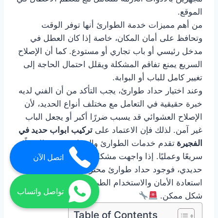
الموقع.
من أهم مميزات خدمة الطوارئ أنها توفر الوقت
وتحافظ على أمان المكان، خاصة إذا كان العطل في
مدخل رئيسي أو باب تجاري أو مستودع. كما أن الإصلاح
السريع يمنع تفاقم المشكلة ويقلل احتمال الحاجة إلى
تغيير كامل للباب أو البوابة.
وعند اختيار حداد طوارئ، يجب التأكد من أن الفني لديه
خبرة حقيقية في التعامل مع مختلف أنواع الحديد، لأن
الإصلاح العشوائي قد يسبب ضررًا أكبر أو يجعل الباب
غير آمن. لذلك فإن الاعتماد على
تركيب ابواب حديد في
الفجيرة
تقدم خدمات الطوارئ والصيانة يضمن لك حلًا
سريعًا وعمليًا. إذا واجهت مشكلة مفاجئة في أي عمل
اتصل الآن
حديدي، فوجود حداد طوارئ محترف يساعدك على
استعادة الأمان والاستخدام الطبيعي للمكان بأسرع
تواصل واتساب
شكل ممكن.
Table of Contents