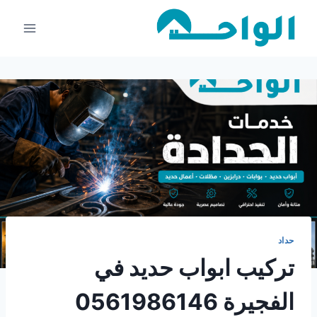
لتجاوز
لى
لمحتوى
حداد
تركيب ابواب حديد في
الفجيرة 0561986146