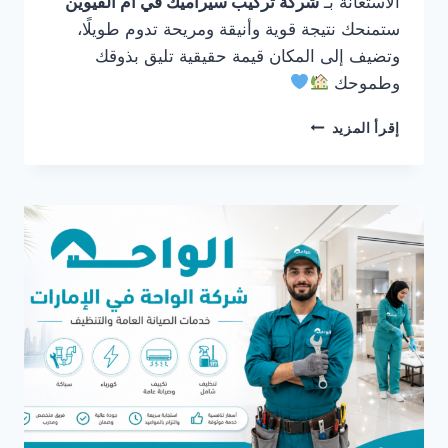
الاستعانة بـ
شركة تركيب سيراميك في ام القيوين
ستمنحك نتيجة قوية وأنيقة ومريحة تدوم طويلًا،
وتضيف إلى المكان قيمة حقيقية تليق بذوقك
وطموحك
شركة
إقرأ المزيد
تركيب
سيراميك
في
ام
القيوين
0561986146