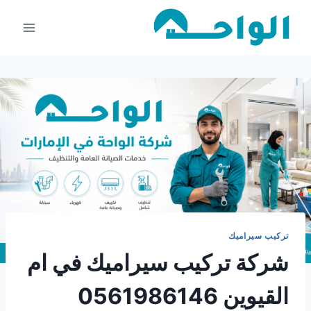
لتجاوز
لى
لمحتوى
تركيب سيراميك
شركة تركيب سيراميك في ام
القيوين 0561986146