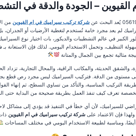
لقيوين – الجودة والدقة في التش
شركة تركيب سيراميك في ام القيوين
من ال
ك لم يعد مجرد خامة تُستخدم لتغطية الأرضيات أو الجدران، بل 
طور الكبير في عالم التشطيبات والديكور، بات اختيار نوع السيرام
ولة التنظيف، وتحمل الاستخدام اليومي. لذلك فإن الاستعانة بـ
ش
 مثالية تجمع بين الجمال والمتانة
، والشقق الحديثة، والمكاتب الراقية، والمحال التجارية، تزداد ا
على مستوى من الدقة. فتركيب السيراميك ليس مجرد رص قطع بجانب
 طريقة التركيب المناسبة، والتأكد من تساوي السطح، ثم إنهاء ال
ة متخصصة تعرف كيف تنفذ العمل بطريقة صحيحة من البداية حتى النه
فتراضي للسيراميك، لأن أي خطأ في التنفيذ قد يؤدي إلى مشاكل لا
ولهذا فإن الاعتماد على
شركة تركيب سيراميك في ام القيوين
ذات 
ة أيضًا، ومناسبة لطبيعة الاستخدام اليومي في مختلف المساحات