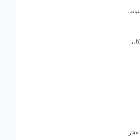
ثبات.
كان.
عقار.