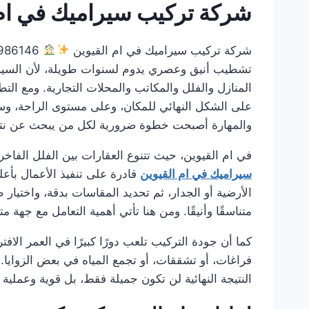
شركة تركيب سيراميك في ام ا
شركة تركيب سيراميك في ام القيوين
0561986146 يُعد البحث عن
تشطيب أنيق وعصري يدوم لسنوات طويلة، لأن السيرامي
المنازل والفلل والمكاتب والمحلات التجارية. ومع الت
على الشكل النهائي للمكان، وعلى مستوى الراحة، وسه
والمهارة أصبحت خطوة ضرورية لكل من يبحث عن نتيجة
في ام القيوين، حيث تتنوع العقارات بين الفلل الفاخرة
سيراميك في ام القيوين
قادرة على تنفيذ الأعمال بأ
الأرضية أو الجدار، ثم تحديد المقاسات بدقة، واختيار
متناسقًا وأنيقًا. ومن هنا تأتي أهمية التعامل مع جه
كما أن جودة التركيب تلعب دورًا كبيرًا في العمر الا
فراغات، أو تشققات، أو تجمع المياه في بعض الزوايا. 
النتيجة النهائية لن تكون جميلة فقط، بل قوية وعملي