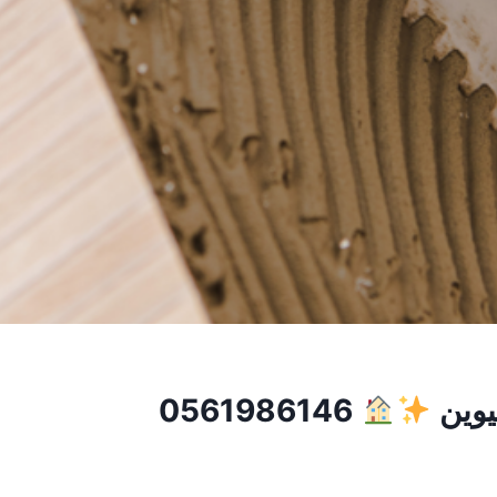
يوين
0561986146