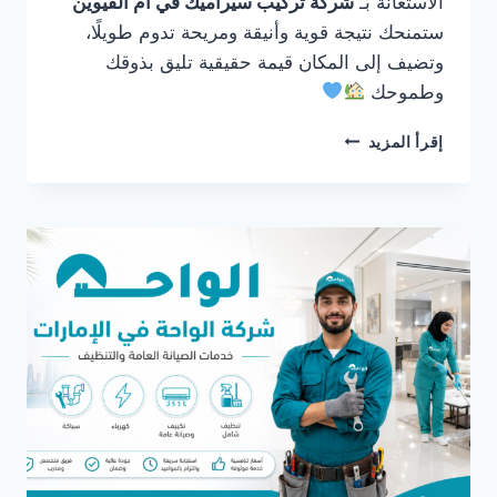
الاستعانة بـ
شركة تركيب سيراميك في ام القيوين
ستمنحك نتيجة قوية وأنيقة ومريحة تدوم طويلًا،
وتضيف إلى المكان قيمة حقيقية تليق بذوقك
وطموحك
شركة
إقرأ المزيد
تركيب
سيراميك
في
ام
القيوين
0561986146