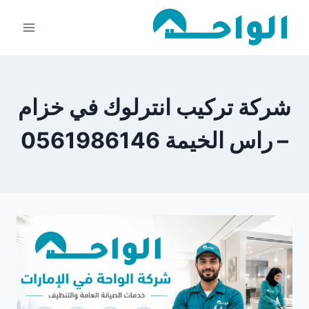
لتجاوز
لى
لمحتوى
شركة تركيب انترلوك في خزام
– راس الخيمة 0561986146