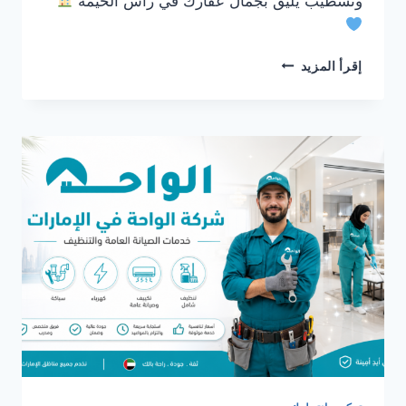
وتشطيب يليق بجمال عقارك في راس الخيمة
شركة
إقرأ المزيد
تركيب
انترلوك
في
راس
الخيمة
0561986146