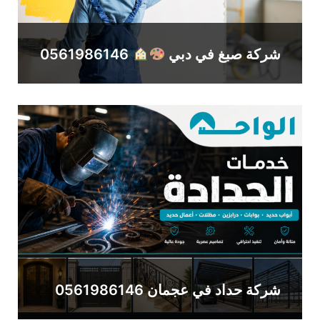
شركة صبغ في دبي
0561986146
شركة حداد في عجمان 0561986146