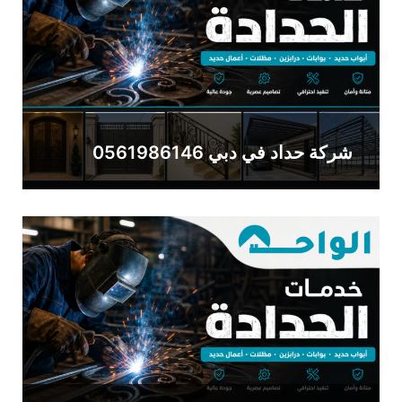
شركة حداد في دبي 0561986146