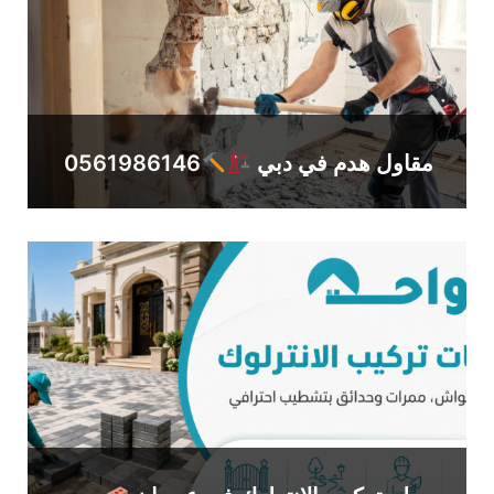
مقاول هدم في دبي
0561986146