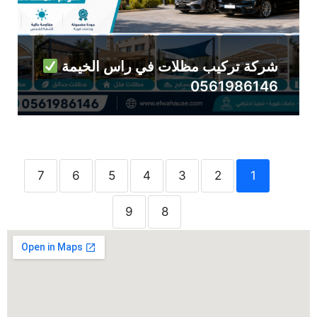
شركة تركيب مظلات في راس الخيمة
0561986146
7
6
5
4
3
2
1
9
8