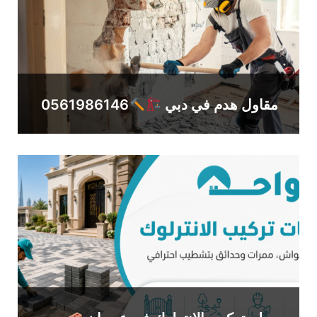
مقاول هدم في دبي
0561986146