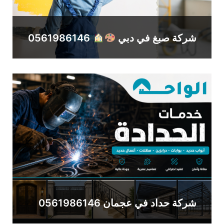
شركة صبغ في دبي
0561986146
شركة حداد في عجمان 0561986146