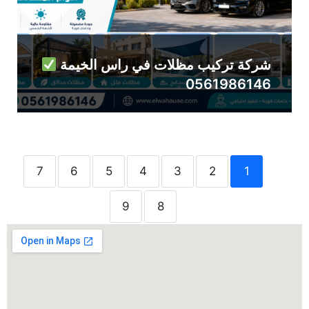
شركة تركيب مظلات في راس الخيمة
0561986146
7
6
5
4
3
2
1
9
8