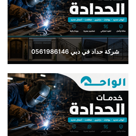
شركة حداد في دبي 0561986146