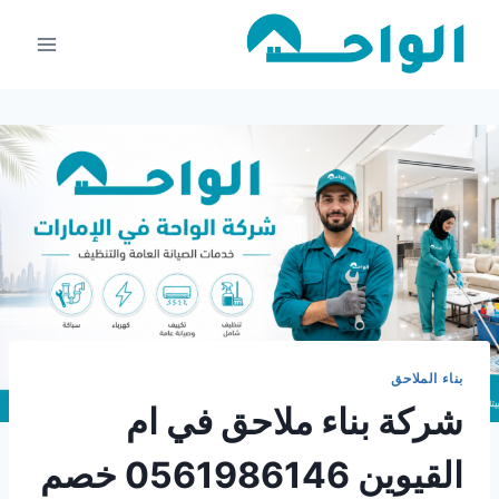
لتجاوز
لى
لمحتوى
بناء الملاحق
شركة بناء ملاحق في ام
القيوين 0561986146 خصم