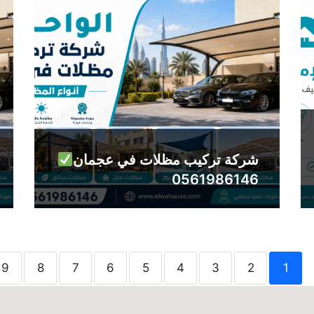
شركة تركيب مظلات في عجمان
0561986146
9
8
7
6
5
4
3
2
1