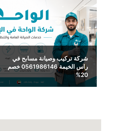
شركة تركيب وصيانة مسابح في
راس الخيمة 0561986146 خصم
20%