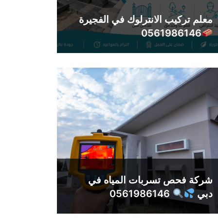
معلم تركيب الانترلوك في الفجيرة
0561986146
شركة فحص تسربات المياه في
دبي
0561986146