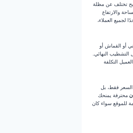
بح تختلف عن مظلة
احة والارتفاع
دًا لجميع العملاء،
ي أو القماش أو
ل التشطيب النهائي.
لعميل التكلفة
 السعر فقط، بل
ن
محترفة يمنحك
مة للموقع سواء كان