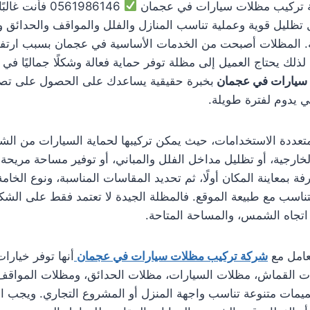
 تركيب مظلات سيارات في عجمان
0561986146 فأنت
ظليل قوية وعملية تناسب المنازل والفلل والمواقف والحدائق و
. المظلات أصبحت من الخدمات الأساسية في عجمان بسبب ارتفا
لك يحتاج العميل إلى مظلة توفر حماية فعالة وشكلًا جماليًا في 
سيارات في عجمان
بخبرة حقيقية يساعدك على الحصول على تص
ي يدوم لفترة طويلة.
 متعددة الاستخدامات، حيث يمكن تركيبها لحماية السيارات من ال
خارجية، أو تظليل مداخل الفلل والمباني، أو توفير مساحة مريحة 
ة بمعاينة المكان أولًا، ثم تحديد المقاسات المناسبة، ونوع الخامة
ناسب مع طبيعة الموقع. فالمظلة الجيدة لا تعتمد فقط على الشكل
 اتجاه الشمس، والمساحة المتاحة.
عامل مع
شركة تركيب مظلات سيارات في عجمان
أنها توفر خيارا
ت القماش، مظلات السيارات، مظلات الحدائق، ومظلات المواقف. 
يمات متنوعة تناسب واجهة المنزل أو المشروع التجاري. ويجب ال