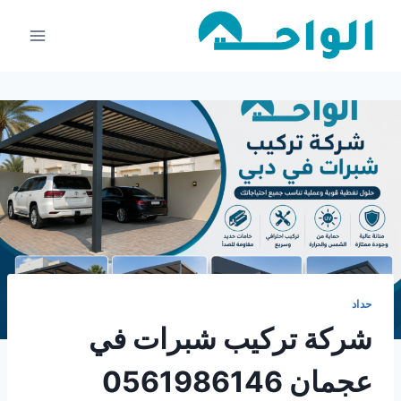
لتجاوز
لى
لمحتوى
حداد
شركة تركيب شبرات في
عجمان 0561986146