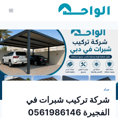
لتجاوز
لى
لمحتوى
حداد
شركة تركيب شبرات في
الفجيرة 0561986146