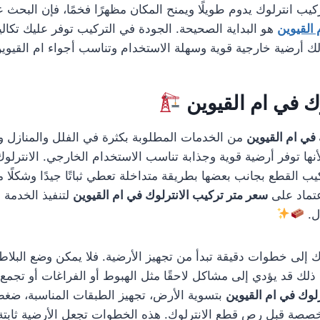
يب انترلوك يدوم طويلًا ويمنح المكان مظهرًا فخمًا، فإن البحث
 القيوين
هو البداية الصحيحة. الجودة في التركيب توفر عليك تكالي
ك أرضية خارجية قوية وسهلة الاستخدام وتناسب أجواء ام القيوي
ك في ام القيوين
في ام القيوين
من الخدمات المطلوبة بكثرة في الفلل والمنازل و
نها توفر أرضية قوية وجذابة تناسب الاستخدام الخارجي. الانترلوك
ب القطع بجانب بعضها بطريقة متداخلة تعطي ثباتًا جيدًا وشكلًا م
اعتماد على
سعر متر تركيب الانترلوك في ام القيوين
لتنفيذ الخدمة
ل.
وك إلى خطوات دقيقة تبدأ من تجهيز الأرضية. فلا يمكن وضع البلا
ذلك قد يؤدي إلى مشاكل لاحقًا مثل الهبوط أو الفراغات أو تجمع ا
لوك في ام القيوين
بتسوية الأرض، تجهيز الطبقات المناسبة، ضغط 
خصصة قبل رص قطع الانترلوك. هذه الخطوات تجعل الأرضية ثابتة