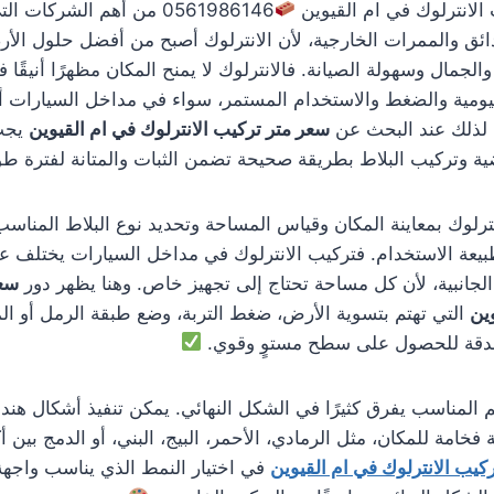
 الانترلوك في ام القيوين
0561986146 من أهم الشركا
دائق والممرات الخارجية، لأن الانترلوك أصبح من أفضل حلول الأ
جمال وسهولة الصيانة. فالانترلوك لا يمنح المكان مظهرًا أنيقًا ف
يومية والضغط والاستخدام المستمر، سواء في مداخل السيارات أو
. لذلك عند البحث عن
سعر متر تركيب الانترلوك في ام القيوين
يجب 
ية وتركيب البلاط بطريقة صحيحة تضمن الثبات والمتانة لفترة طو
نترلوك بمعاينة المكان وقياس المساحة وتحديد نوع البلاط المناس
يعة الاستخدام. فتركيب الانترلوك في مداخل السيارات يختلف ع
الجانبية، لأن كل مساحة تحتاج إلى تجهيز خاص. وهنا يظهر دور
سعر
وين
التي تهتم بتسوية الأرض، ضغط التربة، وضع طبقة الرمل أو المو
بدقة للحصول على سطح مستوٍ وقوي.
م المناسب يفرق كثيرًا في الشكل النهائي. يمكن تنفيذ أشكال هند
امة للمكان، مثل الرمادي، الأحمر، البيج، البني، أو الدمج بين أ
كيب الانترلوك في ام القيوين
في اختيار النمط الذي يناسب واجهة ا