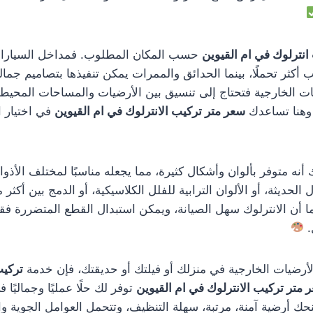
انترلوك في ام القيوين
حسب المكان المطلوب. فمداخل السيارات
كثر تحملًا، بينما الحدائق والممرات يمكن تنفيذها بتصاميم جمالي
ت الخارجية فتحتاج إلى تنسيق بين الأرضيات والمساحات المحيطة
 وهنا تساعدك
سعر متر تركيب الانترلوك في ام القيوين
في اختيار 
أنه متوفر بألوان وأشكال كثيرة، مما يجعله مناسبًا لمختلف الأذو
زل الحديثة، أو الألوان الترابية للفلل الكلاسيكية، أو الدمج بين أك
 أن الانترلوك سهل الصيانة، ويمكن استبدال القطع المتضررة فق
.
الأرضيات الخارجية في منزلك أو فيلتك أو حديقتك، فإن خدمة
تركيب
 متر تركيب الانترلوك في ام القيوين
توفر لك حلًا عمليًا وجماليًا
حك أرضية آمنة، مرتبة، سهلة التنظيف، وتتحمل العوامل الجوية و