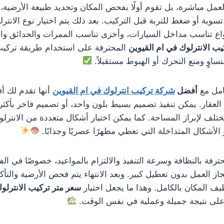
لعمل مباشرة، بل تقوم أولًا بفحص المكان وتحديد طبيعة الأرضية،
 تسوية أو ضغط للتربة قبل التركيب. بعد ذلك يتم اختيار نوع الا
واع تناسب مداخل السيارات، وأخرى تناسب الممرات والحدائق وا
ب الانترلوك في ام القيوين
المحترفة على استخدام طريقة تركي
ساوٍ ومنع التحرك أو الهبوط مستقبلاً.
امل مع
أفضل
شركة تركيب انترلوك في ام القيوين
أنها تقدم لك أف
عقار. يمكن تنفيذ تصميم بسيط بلون واحد، أو تصميم فاخر بأكثر
تلف لإبراز المساحة. كما يمكن اختيار أشكال متعددة من الانترل
الأشكال المتداخلة التي تعطي مظهرًا عصريًا وجذابًا.
ترفة بالنظافة وسرعة التنفيذ والالتزام بالمواعيد، خصوصًا في الف
جاز العمل بدون تعطيل كبير. وبعد الانتهاء يتم فحص الأرضية والتأك
ف المكان بالكامل. وهذا ما يجعل اختيار
سعر متر تركيب الانترلو
 على نتيجة جميلة وعملية في نفس الوقت.