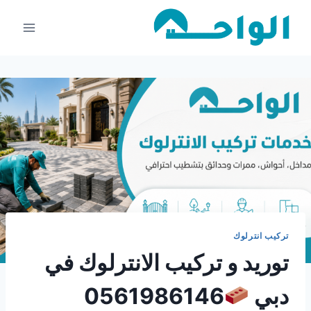
لتجاوز
لى
لمحتوى
تركيب انترلوك
توريد و تركيب الانترلوك في
دبي
0561986146