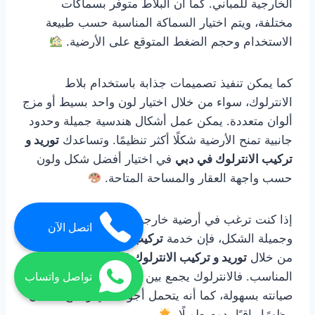
الخارجية للمباني. كما أن البلاط متوفر بسماكات
مختلفة، ويتم اختيار السماكة المناسبة حسب طبيعة
الاستخدام وحجم الضغط المتوقع على الأرضية.
كما يمكن تنفيذ تصميمات جذابة باستخدام بلاط
الانترلوك، سواء من خلال اختيار لون واحد بسيط أو مزج
ألوان متعددة. يمكن عمل أشكال هندسية جميلة وحدود
جانبية تمنح الأرضية شكلًا أكثر تنظيمًا. وتساعدك
توريد و
تركيب الانترلوك في دبي
في اختيار أفضل شكل ولون
حسب واجهة العقار والمساحة المتاحة.
إذا كنت ترغب في أرضية خارجية قوية وسهلة التنظيف
اتصل الآن
وجميلة الشكل، فإن خدمة
تركيب بلاط انترلوك في دبي
من خلال
توريد و تركيب الانترلوك في دبي
هي الحل
المناسب. فالانترلوك يجمع بين المتانة والجمال، ويمكن
تواصل واتساب
صيانته بسهولة، كما أنه يتحمل أجواء دبي ويمنح المكان
مظهرًا راقيًا يدوم طويلًا.