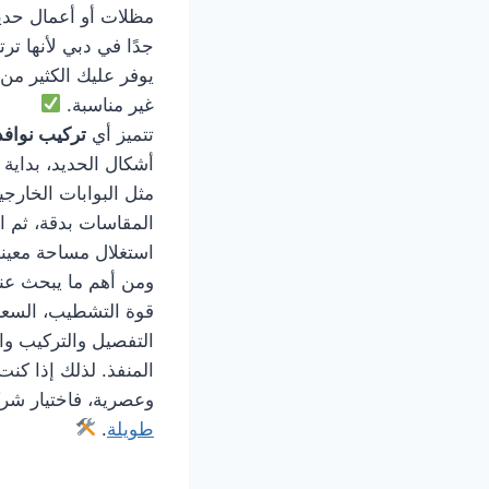
مظلات أو أعمال حدي
جدًا في دبي لأنها ت
يوفر عليك الكثير م
غير مناسبة.
تتميز أي
تركيب نواف
أشكال الحديد، بداية 
مثل البوابات الخارجية
المقاسات بدقة، ثم ا
استغلال مساحة معينة
ومن أهم ما يبحث عنه
قوة التشطيب، السعر
التفصيل والتركيب وال
المنفذ. لذلك إذا كن
وعصرية، فاختيار شر
طويلة
.