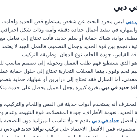
ي دبي
 دبي
ليس مجرد البحث عن شخص يستطيع قص الحديد ولحامه، بل 
المهارة في تنفيذ أعمال حدادة دقيقة وآمنة وذات شكل احترافي. 
مظلة، بوابة، شباك حماية أو سلم حديد، فأنت تحتاج إلى تعامل مع
يف تجمع بين قوة الحديد وجمال التصميم. فالعمل الجيد لا يعتمد
قة القياس، جودة اللحام، نوع الدهان، وطريقة التركيب.
و الذي يستطيع فهم طلب العميل وتحويله إلى تصميم مناسب للمكا
م فخم وقوي، بينما المحلات التجارية تحتاج إلى حلول حماية عملي
معدني، أما المنازل فقد تحتاج إلى درابزين أو شبابيك حماية بتصم
افذ حديد في دبي
بخبرة كبيرة يجعل العميل يحصل على خدمة متكام
لمحترف أنه يستخدم أدوات حديثة في القص واللحام والتركيب، وي
 الحديد، نعومة الأطراف، جودة المفصلات، قوة التثبيت، وعدم 
ن أفضل
حداد في دبي
يقدم حلولًا تناسب الميزانية دون التضحية بال
مضمونة، فمن الأفضل الاعتماد على
تركيب نوافذ حديد في دبي
تق
عيد وتوفر خدمة صيانة عند الحاجة. بهذه الطريقة تحصل على عمل 