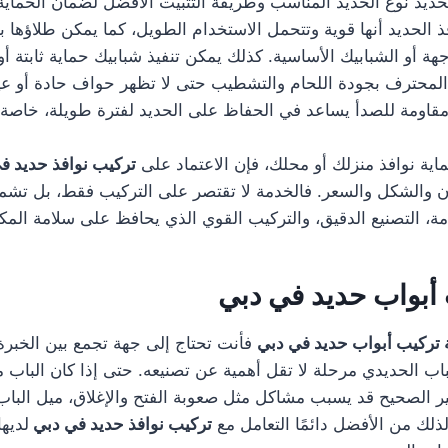
حديد نوع الحديد المناسب وطريقة التثبيت الأفضل لضمان الحماية و
 الحديد أنها قوية وتتحمل الاستخدام الطويل، كما يمكن طلاؤها ب
هة أو الشبابيك الأساسية. كذلك يمكن تنفيذ شبابيك حماية ثابتة أ
ي المحترف بجودة اللحام والتشطيب حتى لا تظهر حواف حادة أو ع
قاومة للصدأ يساعد في الحفاظ على الحديد لفترة طويلة، خاصة م
ماية نوافذ منزلك أو محلك، فإن الاعتماد على
تركيب نوافذ حديد ف
 والشكل والسعر. فالخدمة لا تقتصر على التركيب فقط، بل تشم
امة، التصنيع الدقيق، والتركيب القوي الذي يحافظ على سلامة المك
أبواب حديد في دبي
تركيب أبواب حديد في دبي
فأنت تحتاج إلى جهة تجمع بين الخبرة 
لباب الحديدي مرحلة لا تقل أهمية عن تصنيعه. حتى إذا كان الباب 
ير الصحيح قد يسبب مشاكل مثل صعوبة الفتح والإغلاق، ميل الب
ذلك من الأفضل دائمًا التعامل مع
تركيب نوافذ حديد في دبي
لديه