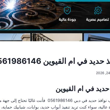
يد في ام القيوين 0561986146
حديد في ام القيوين
عند البحث عن تركيب نوافذ حديد في دبي 0561986146 فأنت غالب
عالية، سواء كنت تريد تنفيذ أبواب حديد، بوابات، شبابيك حماية، د