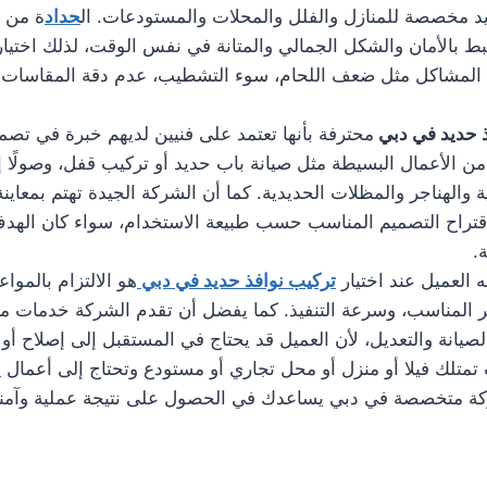
د مخصصة للمنازل والفلل والمحلات والمستودعات. ال
حداد
ة من ا
رتبط بالأمان والشكل الجمالي والمتانة في نفس الوقت، لذلك اختي
ن المشاكل مثل ضعف اللحام، سوء التشطيب، عدم دقة المقاسات 
ذ حديد في دبي
محترفة بأنها تعتمد على فنيين لديهم خبرة في تصمي
من الأعمال البسيطة مثل صيانة باب حديد أو تركيب قفل، وصولًا إ
 والهناجر والمظلات الحديدية. كما أن الشركة الجيدة تهتم بمعاينة 
قتراح التصميم المناسب حسب طبيعة الاستخدام، سواء كان الهدف 
.
 العميل عند اختيار
تركيب نوافذ حديد في دبي
هو الالتزام بالموا
 المناسب، وسرعة التنفيذ. كما يفضل أن تقدم الشركة خدمات م
صيانة والتعديل، لأن العميل قد يحتاج في المستقبل إلى إصلاح أو
ت تمتلك فيلا أو منزل أو محل تجاري أو مستودع وتحتاج إلى أعمال
ح
كة متخصصة في دبي يساعدك في الحصول على نتيجة عملية وآمنة