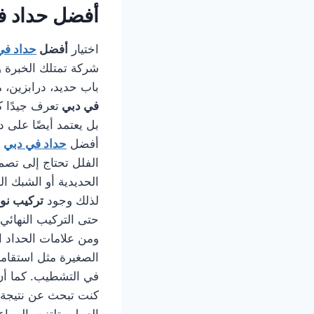
أفضل حداد ف
اختيار
أفضل
حداد في
شركة تمتلك الخبرة و
باب حديد، درابزين، 
في دبي
تعرف جيدًا ك
بل يعتمد أيضًا على د
أفضل
حداد في دبي
ه
الفلل تحتاج إلى تصمي
الحديدية أو الشبك ال
لذلك وجود
تركيب نو
حتى التركيب النهائي.
ومن علامات الحداد ا
الصغيرة مثل استقامة
في التشطيب. كما أ
كنت تبحث عن نتيجة 
العمل وتلتزم بالموا