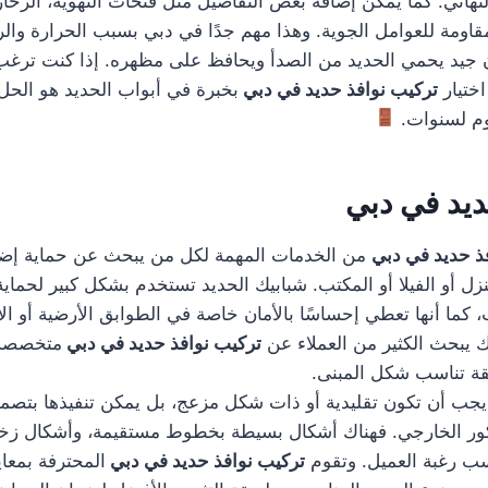
النهائي. كما يمكن إضافة بعض التفاصيل مثل فتحات التهوية، الزخا
مقاومة للعوامل الجوية. وهذا مهم جدًا في دبي بسبب الحرارة والر
ان جيد يحمي الحديد من الصدأ ويحافظ على مظهره. إذا كنت ترغ
اختيار
تركيب نوافذ حديد في دبي
بخبرة في أبواب الحديد هو الح
وم لسنوات.
ديد في دبي
فذ حديد في دبي
من الخدمات المهمة لكل من يبحث عن حماية إضاف
زل أو الفيلا أو المكتب. شبابيك الحديد تستخدم بشكل كبير لحماية
كما أنها تعطي إحساسًا بالأمان خاصة في الطوابق الأرضية أو الأ
ك يبحث الكثير من العملاء عن
تركيب نوافذ حديد في دبي
متخصصة 
يقة تناسب شكل المبنى.
ا يجب أن تكون تقليدية أو ذات شكل مزعج، بل يمكن تنفيذها بتص
ور الخارجي. فهناك أشكال بسيطة بخطوط مستقيمة، وأشكال زخرف
 رغبة العميل. وتقوم
تركيب نوافذ حديد في دبي
المحترفة بمعاي