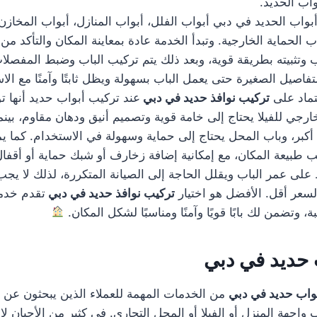
اب الحديد.
اب الحديد في دبي أبواب الفلل، أبواب المنازل، أبواب المخازن،
 الحماية الخارجية. وتبدأ الخدمة عادة بمعاينة المكان والتأكد من
ب وتثبيته بطريقة قوية، وبعد ذلك يتم تركيب الباب وضبط المفصلا
تفاصيل الصغيرة حتى يعمل الباب بسهولة ويظل ثابتًا وآمنًا مع الا
تماد على
تركيب نوافذ حديد في دبي
عند تركيب أبواب حديد أنها تو
ارجي للفيلا يحتاج إلى خامة قوية وتصميم أنيق ودهان مقاوم، بين
أكبر، وباب المحل يحتاج إلى حماية وسهولة في الاستخدام. كما يم
بيعة المكان، مع إمكانية إضافة زخارف أو شبك حماية أو أقفال
على عمر الباب ويقلل الحاجة إلى الصيانة المتكررة، لذلك لا يجب
عر أقل. الأفضل هو اختيار
تركيب نوافذ حديد في دبي
تقدم خدمة
 وتضمن لك بابًا قويًا وآمنًا ومناسبًا لشكل المكان.
 حديد في دبي
واب حديد في دبي
من الخدمات المهمة للعملاء الذين يبحثون عن
جهة المنزل أو الفيلا أو المحل التجاري. في كثير من الأحيان لا 