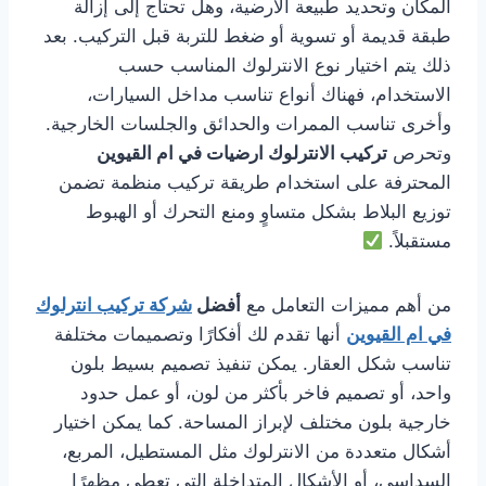
المكان وتحديد طبيعة الأرضية، وهل تحتاج إلى إزالة
طبقة قديمة أو تسوية أو ضغط للتربة قبل التركيب. بعد
ذلك يتم اختيار نوع الانترلوك المناسب حسب
الاستخدام، فهناك أنواع تناسب مداخل السيارات،
وأخرى تناسب الممرات والحدائق والجلسات الخارجية.
وتحرص
تركيب الانترلوك ارضيات في ام القيوين
المحترفة على استخدام طريقة تركيب منظمة تضمن
توزيع البلاط بشكل متساوٍ ومنع التحرك أو الهبوط
مستقبلاً.
من أهم مميزات التعامل مع
أفضل
شركة تركيب انترلوك
في ام القيوين
أنها تقدم لك أفكارًا وتصميمات مختلفة
تناسب شكل العقار. يمكن تنفيذ تصميم بسيط بلون
واحد، أو تصميم فاخر بأكثر من لون، أو عمل حدود
خارجية بلون مختلف لإبراز المساحة. كما يمكن اختيار
أشكال متعددة من الانترلوك مثل المستطيل، المربع،
السداسي، أو الأشكال المتداخلة التي تعطي مظهرًا