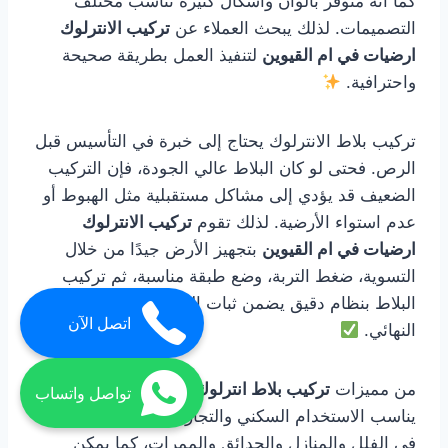
كما أنه متوفر بألوان وأشكال كثيرة تناسب مختلف
التصميمات. لذلك يبحث العملاء عن
تركيب الانترلوك
ارضيات في ام القيوين
لتنفيذ العمل بطريقة صحيحة
واحترافية.
تركيب بلاط الانترلوك يحتاج إلى خبرة في التأسيس قبل
الرص. فحتى لو كان البلاط عالي الجودة، فإن التركيب
الضعيف قد يؤدي إلى مشاكل مستقبلية مثل الهبوط أو
عدم استواء الأرضية. لذلك تقوم
تركيب الانترلوك
ارضيات في ام القيوين
بتجهيز الأرض جيدًا من خلال
التسوية، ضغط التربة، وضع طبقة مناسبة، ثم تركيب
البلاط بنظام دقيق يضمن ثبات القطع وتناسق الشكل
اتصل الآن
النهائي.
من مميزات
تركيب بلاط انترلوك في ام القيوين
أنه
تواصل واتساب
يناسب الاستخدام السكني والتجاري. يمكن استخدامه
في الفلل والمنازل والحدائق والممرات، كما يمكن