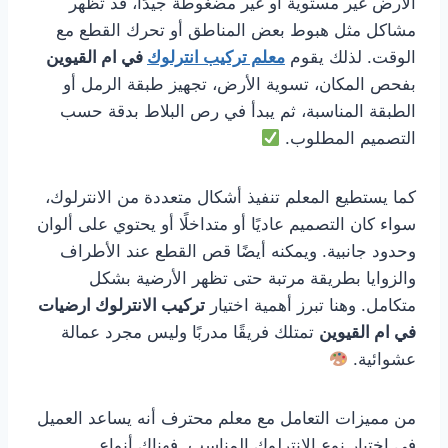
الأرض غير مستوية أو غير مضغوطة جيدًا، قد تظهر
مشاكل مثل هبوط بعض المناطق أو تحرك القطع مع
الوقت. لذلك يقوم
معلم تركيب انترلوك
في ام القيوين
بفحص المكان، تسوية الأرض، تجهيز طبقة الرمل أو
الطبقة المناسبة، ثم يبدأ في رص البلاط بدقة حسب
التصميم المطلوب.
كما يستطيع المعلم تنفيذ أشكال متعددة من الانترلوك،
سواء كان التصميم عاديًا أو متداخلًا أو يحتوي على ألوان
وحدود جانبية. ويمكنه أيضًا قص القطع عند الأطراف
والزوايا بطريقة مرتبة حتى تظهر الأرضية بشكل
متكامل. وهنا تبرز أهمية اختيار
تركيب الانترلوك ارضيات
في ام القيوين
تمتلك فريقًا مدربًا وليس مجرد عمالة
عشوائية.
من مميزات التعامل مع معلم محترف أنه يساعد العميل
في اختيار نوع الانترلوك المناسب. فهناك أنواع