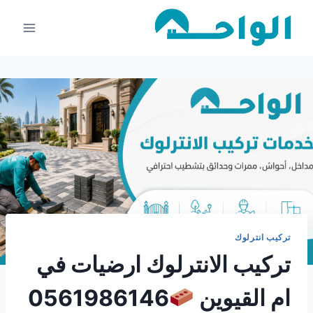
لتجاوز
لى
لمحتوى
تركيب انترلوك
تركيب الانترلوك ارضيات في
ام القيوين
0561986146