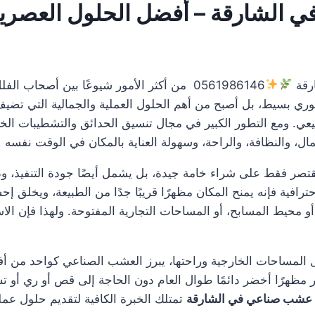
الشارقة – أفضل الحلول العصرية
رقة
0561986146 من أكثر الأمور شيوعًا بين أصحا
ري بسيط، بل أصبح من أهم الحلول العملية والجمالية التي تضيف 
بيعي. ومع التطور الكبير في مجال تنسيق الحدائق والتشطيبات الخ
، والنظافة، والراحة، وسهولة العناية بالمكان في الوقت نفسه
قتصر فقط على شراء خامة جيدة، بل يشمل أيضًا جودة التنفيذ، ود
افية فإنه يمنح المكان مظهرًا قريبًا جدًا من الطبيعة، ويخلق إحس
 أو محيط المسابح، أو المساحات التجارية المفتوحة. ولهذا فإن ا
ل المساحات الخارجية وراحتها، يبرز العشب الصناعي كواحد من أف
فر مظهرًا أخضر دائمًا طوال العام دون الحاجة إلى قص أو ري أو تس
عشب صناعي في الشارقة
تمتلك الخبرة الكافية لتقديم حلول عم