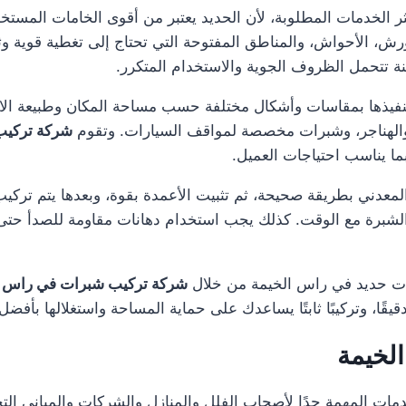
 الخدمات المطلوبة، لأن الحديد يعتبر من أقوى الخامات المستخد
ش، الأحواش، والمناطق المفتوحة التي تحتاج إلى تغطية قوية وثابت
 تتحمل الظروف الجوية والاستخدام المتكرر.
 تنفيذها بمقاسات وأشكال مختلفة حسب مساحة المكان وطبيعة ال
والهناجر، وشبرات مخصصة لمواقف السيارات. وتقوم
شركة تركيب
بما يناسب احتياجات العميل.
عدني بطريقة صحيحة، ثم تثبيت الأعمدة بقوة، وبعدها يتم تركيب
ت الشبرة مع الوقت. كذلك يجب استخدام دهانات مقاومة للصدأ ح
ات حديد في راس الخيمة من خلال
شركة تركيب شبرات في راس ا
 دقيقًا، وتركيبًا ثابتًا يساعدك على حماية المساحة واستغلالها بأ
لخيمة
ات المهمة جدًا لأصحاب الفلل والمنازل والشركات والمباني الت