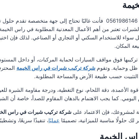
يمة
عند البحث عن شركة تركيب شبرات في راس الخيمة 0561986146 فأنت غالبًا تحتاج إ
شبرات تعتبر من أهم الأعمال المعدنية المطلوبة في راس الخيمة، 
واء للاستخدام السكني أو التجاري أو الصناعي. لذلك فإن اختي
يعة المكان.
تركيبها فوق مواقف السيارات لحماية المركبات، أو داخل المستود
 ظل وحماية. وتقوم
شركة تركيب شبرات في راس الخيمة
المحترفة
ة التثبيت حسب طبيعة الأرض والمساحة المطلوبة.
 الأعمدة، دقة اللحام، نوع التغطية، ودرجة مقاومة الشبرة للعو
اليومي. كما يجب الاهتمام بالدهان المقاوم للصدأ، خاصة أن ال
ية لمشروعك، فإن الاعتماد على
شركة تركيب شبرات في راس الخي
لك حلولًا مناسبة للميزانية، تصميمًا
عمليًا
، تنفيذًا سريعًا، وتشطيب
اس الخيمة