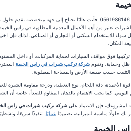
يمة
عند البحث عن شركة تركيب شبرات في راس الخيمة 0561986146 فأنت غالبًا تحتاج إ
شبرات تعتبر من أهم الأعمال المعدنية المطلوبة في راس الخيمة، 
واء للاستخدام السكني أو التجاري أو الصناعي. لذلك فإن اختي
يعة المكان.
تركيبها فوق مواقف السيارات لحماية المركبات، أو داخل المستود
 ظل وحماية. وتقوم
شركة تركيب شبرات في راس الخيمة
المحترفة
ة التثبيت حسب طبيعة الأرض والمساحة المطلوبة.
 الأعمدة، دقة اللحام، نوع التغطية، ودرجة مقاومة الشبرة للعو
اليومي. كما يجب الاهتمام بالدهان المقاوم للصدأ، خاصة أن ال
ية لمشروعك، فإن الاعتماد على
شركة تركيب شبرات في راس الخي
لك حلولًا مناسبة للميزانية، تصميمًا
عمليًا
، تنفيذًا سريعًا، وتشطيب
اس الخيمة