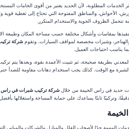
 الخدمات المطلوبة، لأن الحديد يعتبر من أقوى الخامات المستخد
ش، الأحواش، والمناطق المفتوحة التي تحتاج إلى تغطية قوية وثابت
 تتحمل الظروف الجوية والاستخدام المتكرر.
 تنفيذها بمقاسات وأشكال مختلفة حسب مساحة المكان وطبيعة ال
والهناجر، وشبرات مخصصة لمواقف السيارات. وتقوم
شركة تركيب
بما يناسب احتياجات العميل.
عدني بطريقة صحيحة، ثم تثبيت الأعمدة بقوة، وبعدها يتم تركيب
ت الشبرة مع الوقت. كذلك يجب استخدام دهانات مقاومة للصدأ ح
ات حديد في راس الخيمة من خلال
شركة تركيب شبرات في راس ا
 دقيقًا، وتركيبًا ثابتًا يساعدك على حماية المساحة واستغلالها بأ
لخيمة
ات المهمة جدًا لأصحاب الفلل والمنازل والشركات والمباني الت