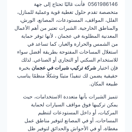
0561986146 فأنت غالبًا تحتاج إلى جهة
متخصصة تقدم حلول تغطية قوية وعملية للمنازل،
الفلل، المواقف، المستودعات، المصانع، الورش،
والمناطق الخارجية. الشبرات تعتبر من أهم الأعمال
المعدنية المطلوبة في عجمان ، لأنها توفر حماية
من الشمس والحرارة والغبار، كما تساعد في
استغلال المساحات المفتوحة بطريقة أفضل سواء
للاستخدام السكني أو التجاري أو الصناعي. لذلك
فإن اختيار
شركة تركيب شبرات في عجمان
بخبرة
حقيقية يضمن لك تنفيذًا متينًا وشكلًا منظمًا يناسب
طبيعة المكان.
تتميز الشبرات بأنها متعددة الاستخدامات، حيث
يمكن تركيبها فوق مواقف السيارات لحماية
المركبات، أو داخل المستودعات لتنظيم
المساحات، أو في المصانع لتوفير مناطق عمل
مغطاة، أو في الأحواش والحدائق لتوفير ظل