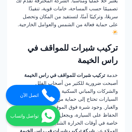
يعتبر حلًا عمليًا ومناسبًا. الشركة المحترفة تقدم لك
تصميمًا حسب المساحة، خامات قوية، تنفيذًا
سريعًا، وتركيبًا آمنًا، لتستفيد من المكان وتحصل
على حماية فعالة من الشمس والعوامل الخارجية.
تركيب شبرات للمواقف في
راس الخيمة
خدمة
تركيب شبرات للمواقف في راس الخيمة
أصبحت ضرورية للكثير من أصحاب الفلل
والشركات والمباني السكنية والتجارية، لأن مواقف
اتصل الآن
السيارات تحتاج إلى حماية من الشمس والحرارة
والغبار. وجود شبرة فوق الموقف يساعد على
الحفاظ على السيارة، ويجعل استخدامها أكثر راحة
تواصل واتساب
خاصة في أوقات الحرارة الشديدة. لذلك يبحث
العملاء عن
شركة تركيب شبرات في راس الخيمة