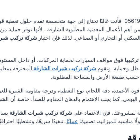
عند البحث عن شركة تركيب شبرات الشارقة 0561986146 فأنت غالبًا تحتاج إلى جهة متخ
ن أهم الأعمال المعدنية المطلوبة الشارقة ، لأنها توفر حماية م
كني أو التجاري أو الصناعي. لذلك فإن اختيار
شركة تركيب شبر
تركيبها فوق مواقف السيارات لحماية المركبات، أو داخل المستود
 ظل وحماية. وتقوم
شركة تركيب شبرات الشارقة
المحترفة بمعاين
يت حسب طبيعة الأرض والمساحة المطلوبة.
 الأعمدة، دقة اللحام، نوع التغطية، ودرجة مقاومة الشبرة للعو
اليومي. كما يجب الاهتمام بالدهان المقاوم للصدأ، خاصة أن ال
ية لمشروعك، فإن الاعتماد على
شركة تركيب شبرات الشارقة
يساع
ا مناسبة للميزانية، تصميمًا
عمليًا
، تنفيذًا سريعًا، وتشطيبًا احتراف
قة