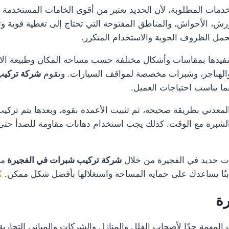
خدمات المطلوبة، لأن الحديد يعتبر من أقوى الخامات المستخدمة ف
ش، الأحواش، والمناطق المفتوحة التي تحتاج إلى تغطية قوية وثابت
مل الظروف الجوية والاستخدام المتكرر.
 تنفيذها بمقاسات وأشكال مختلفة حسب مساحة المكان وطبيعة ال
والهناجر، وشبرات مخصصة لمواقف السيارات. وتقوم
شركة تركيب
بما يناسب احتياجات العميل.
عدني بطريقة صحيحة، ثم تثبيت الأعمدة بقوة، وبعدها يتم تركيب
ت الشبرة مع الوقت. كذلك يجب استخدام دهانات مقاومة للصدأ ح
ات حديد في الفجيرة من خلال
شركة تركيب شبرات في الفجيرة
مت
بًا ثابتًا يساعدك على حماية المساحة واستغلالها بأفضل شكل ممكن.
ة
المهمة جدًا لأصحاب الفلل والمنازل والشركات والمباني التجاري