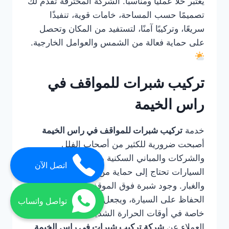
يعتبر حلًا عمليًا ومناسبًا. الشركة المحترفة تقدم لك
تصميمًا حسب المساحة، خامات قوية، تنفيذًا
سريعًا، وتركيبًا آمنًا، لتستفيد من المكان وتحصل
على حماية فعالة من الشمس والعوامل الخارجية.
تركيب شبرات للمواقف في
راس الخيمة
خدمة
تركيب شبرات للمواقف في راس الخيمة
أصبحت ضرورية للكثير من أصحاب الفلل
والشركات والمباني السكنية والتجارية، لأن مواقف
اتصل الآن
السيارات تحتاج إلى حماية من الشمس والحرارة
والغبار. وجود شبرة فوق الموقف يساعد على
الحفاظ على السيارة، ويجعل استخدامها أكثر راحة
تواصل واتساب
خاصة في أوقات الحرارة الشديدة. لذلك يبحث
العملاء عن
شركة تركيب شبرات في راس الخيمة