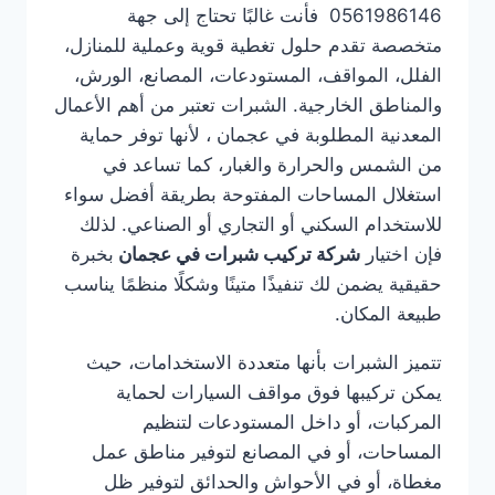
0561986146 فأنت غالبًا تحتاج إلى جهة
متخصصة تقدم حلول تغطية قوية وعملية للمنازل،
الفلل، المواقف، المستودعات، المصانع، الورش،
والمناطق الخارجية. الشبرات تعتبر من أهم الأعمال
المعدنية المطلوبة في عجمان ، لأنها توفر حماية
من الشمس والحرارة والغبار، كما تساعد في
استغلال المساحات المفتوحة بطريقة أفضل سواء
للاستخدام السكني أو التجاري أو الصناعي. لذلك
فإن اختيار
شركة تركيب شبرات في عجمان
بخبرة
حقيقية يضمن لك تنفيذًا متينًا وشكلًا منظمًا يناسب
طبيعة المكان.
تتميز الشبرات بأنها متعددة الاستخدامات، حيث
يمكن تركيبها فوق مواقف السيارات لحماية
المركبات، أو داخل المستودعات لتنظيم
المساحات، أو في المصانع لتوفير مناطق عمل
مغطاة، أو في الأحواش والحدائق لتوفير ظل