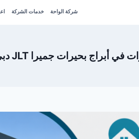
شركة الواحة
خدمات الشركة
اعل
اج بحيرات جميرا JLT دبي 0561986146