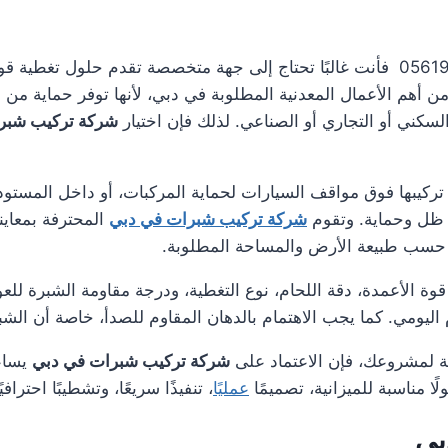
عند البحث عن شركة تركيب شبرات في دبي 0561986146 فأنت غالبًا تحتاج إلى جهة متخص
من أهم الأعمال المعدنية المطلوبة في دبي، لأنها توفر حماية من
كني أو التجاري أو الصناعي. لذلك فإن اختيار
شركة تركيب شبر
تركيبها فوق مواقف السيارات لحماية المركبات، أو داخل المستود
 ظل وحماية. وتقوم
شركة تركيب شبرات في دبي
المحترفة بمعاينة
يت حسب طبيعة الأرض والمساحة المطلوبة.
 الأعمدة، دقة اللحام، نوع التغطية، ودرجة مقاومة الشبرة للعو
اليومي. كما يجب الاهتمام بالدهان المقاوم للصدأ، خاصة أن ال
ية لمشروعك، فإن الاعتماد على
شركة تركيب شبرات في دبي
يساع
ا مناسبة للميزانية، تصميمًا
عمليًا
، تنفيذًا سريعًا، وتشطيبًا احتراف
بي