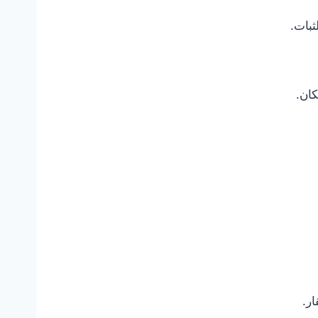
ثبات.
كان.
ر.