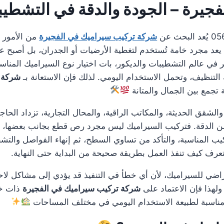
جيرة – الجودة والدقة في التشطي
شركة تركيب سيراميك في الفجيرة
من الأمور 
د مجرد خامة تُستخدم لتغطية الأرضيات أو الجدران، بل أصبح عنص
ير في عالم التشطيبات والديكور، بات اختيار نوع السيراميك المن
لتنظيف، وتحمل الاستخدام اليومي. لذلك فإن الاستعانة بـ
شركة ت
جمع بين الجمال والمتانة
والشقق الحديثة، والمكاتب الراقية، والمحال التجارية، تزداد الحا
 الدقة. فتركيب السيراميك ليس مجرد رص قطع بجانب بعضها، بل ه
كيب المناسبة، والتأكد من تساوي السطح، ثم إنهاء الفواصل والتش
 تعرف كيف تنفذ العمل بطريقة صحيحة من البداية حتى النهاية.
فتراضي للسيراميك، لأن أي خطأ في التنفيذ قد يؤدي إلى مشاكل لا
ولهذا فإن الاعتماد على
شركة تركيب سيراميك في الفجيرة
ذات خب
 ومناسبة لطبيعة الاستخدام اليومي في مختلف المساحات