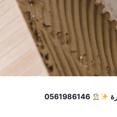
رة
0561986146