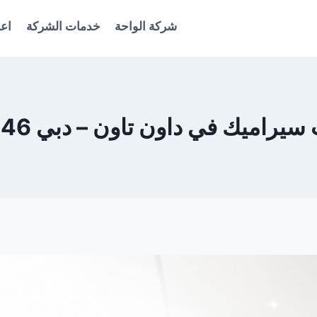
شركة الواحة
خدمات الشركة
اعل
اميك في داون تاون – دبي 0561986146