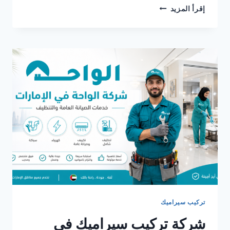
شركة
إقرأ المزيد
تركيب
سيراميك
في
ابوظبي
0561986146
تركيب سيراميك
شركة تركيب سيراميك في