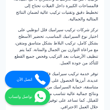
فالمساحات الكبيرة داخل الفيلات تحتاج إلى
تخطيط دقيق وتقنيات تركيب عالية لضمان النتائج
المثالية والجمالية.
تركز شركات تركيب سيراميك فلل ابوظبي على
اختيار نوع السيراميك المناسب، تحضير الأسطح
بشكل كامل، تركيب البلاط بشكل متناسق ومتقن،
مع مراعاة التوازن بين الجمال والمتانة. كما يتم
تنظيف الأرضيات بعد التركيب وفحص جميع القطع
للتأكد من جودة العمل.
توفر خدمة تركيب سيراميك فلل ابوظبي مزايا
اتصل الآن
عديدة، أبرزها الحصول على أرضيات وجدران
متناسقة، حماية السيراميك من التلف أو التشقق،
ونتائج جمالية عالية تتناسب مع التصميم الداخلي
تواصل واتساب
للفيلل. كما تساعد على توفير الوقت والجهد من
خلال العمل الاحترافي.