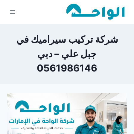
لتجاوز
لى
لمحتوى
شركة تركيب سيراميك في
جبل علي – دبي
0561986146