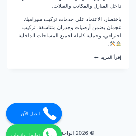
داخل المنازل والمكاتب والفيلات.
باختصار، الاعتماد على خدمات تركيب سيراميك
عجمان يضمن أرضيات وجدران متناسقة، تركيب
احترافي، وحماية كاملة لجميع المساحات الداخلية
.
شركة
إقرأ المزيد
تركيب
سيراميك
في
عجمان
0561986146
ضمان
مدى
الحياة
اتصل الآن
© 2026 الواحة elwaha
تواصل واتساب