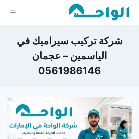
لتجاوز
لى
لمحتوى
شركة تركيب سيراميك في
الياسمين – عجمان
0561986146