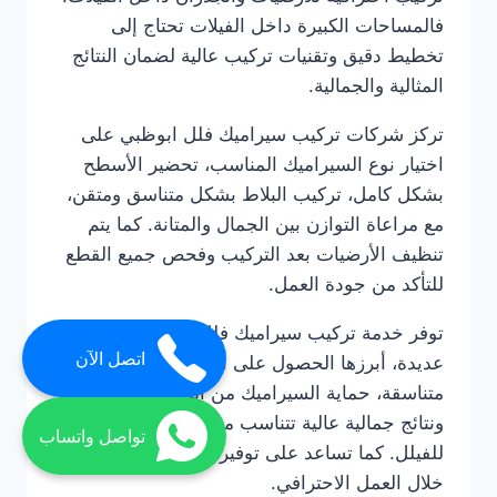
فالمساحات الكبيرة داخل الفيلات تحتاج إلى
تخطيط دقيق وتقنيات تركيب عالية لضمان النتائج
المثالية والجمالية.
تركز شركات تركيب سيراميك فلل ابوظبي على
اختيار نوع السيراميك المناسب، تحضير الأسطح
بشكل كامل، تركيب البلاط بشكل متناسق ومتقن،
مع مراعاة التوازن بين الجمال والمتانة. كما يتم
تنظيف الأرضيات بعد التركيب وفحص جميع القطع
للتأكد من جودة العمل.
توفر خدمة تركيب سيراميك فلل ابوظبي مزايا
اتصل الآن
عديدة، أبرزها الحصول على أرضيات وجدران
متناسقة، حماية السيراميك من التلف أو التشقق،
ونتائج جمالية عالية تتناسب مع التصميم الداخلي
تواصل واتساب
للفيلل. كما تساعد على توفير الوقت والجهد من
خلال العمل الاحترافي.