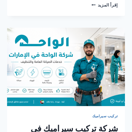
شركة
إقرأ المزيد
تركيب
سيراميك
في
ابوظبي
0561986146
تركيب سيراميك
شركة تركيب سيراميك في