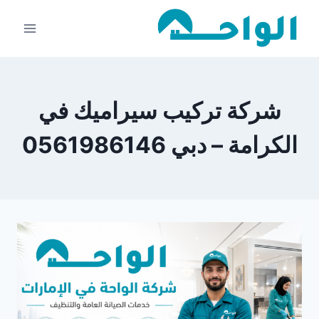
لتجاوز
لى
لمحتوى
شركة تركيب سيراميك في
الكرامة – دبي 0561986146