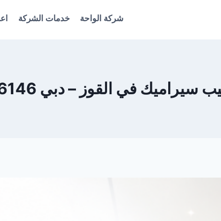
شركة الواحة
خدمات الشركة
اعل
يراميك في القوز – دبي 0561986146