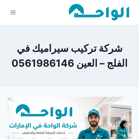
لتجاوز
لى
لمحتوى
شركة تركيب سيراميك في
الفلج – العين 0561986146