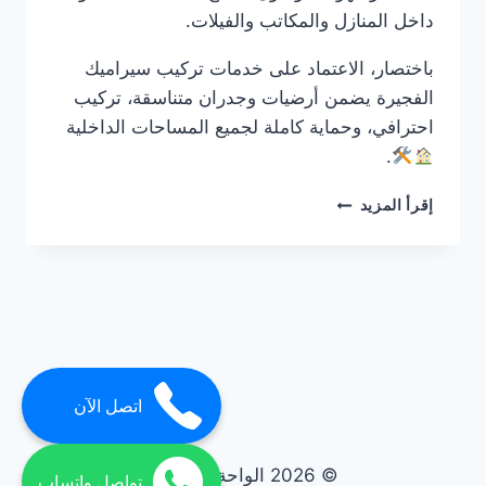
داخل المنازل والمكاتب والفيلات.
باختصار، الاعتماد على خدمات تركيب سيراميك
الفجيرة يضمن أرضيات وجدران متناسقة، تركيب
احترافي، وحماية كاملة لجميع المساحات الداخلية
.
شركة
إقرأ المزيد
تركيب
سيراميك
في
الفجيرة
0561986146
ضمان
مدى
الحياة
اتصل الآن
© 2026 الواحة elwaha
تواصل واتساب