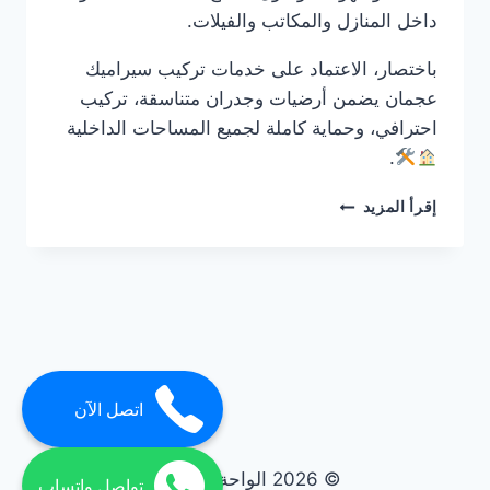
داخل المنازل والمكاتب والفيلات.
باختصار، الاعتماد على خدمات تركيب سيراميك
عجمان يضمن أرضيات وجدران متناسقة، تركيب
احترافي، وحماية كاملة لجميع المساحات الداخلية
.
شركة
إقرأ المزيد
تركيب
سيراميك
في
عجمان
0561986146
ضمان
مدى
الحياة
اتصل الآن
© 2026 الواحة elwaha
تواصل واتساب