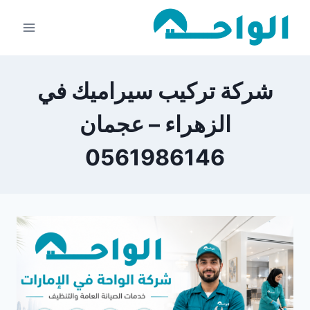
لتجاوز
لى
لمحتوى
شركة تركيب سيراميك في
الزهراء – عجمان
0561986146