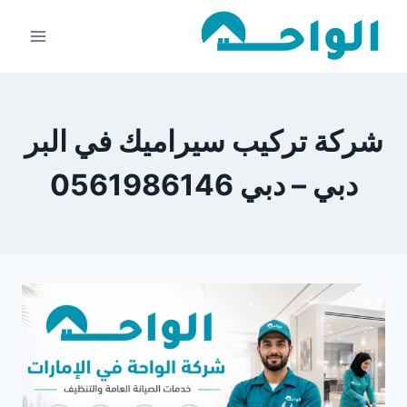
لتجاوز
لى
لمحتوى
شركة تركيب سيراميك في البر
دبي – دبي 0561986146