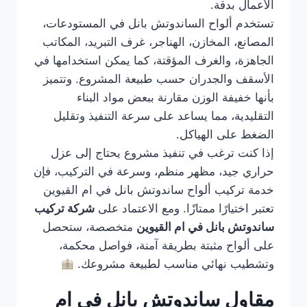
الأعمال بدقة.
تستخدم ألواح الساندوتش بانل في المستودعات،
المصانع، المخازن، الهناجر، غرف التبريد، المكاتب
الجاهزة، والغرف المؤقتة، كما يمكن استخدامها في
الأسقف والجدران حسب طبيعة المشروع. وتتميز
بأنها خفيفة الوزن مقارنة ببعض مواد البناء
التقليدية، مما يساعد على سرعة التنفيذ وتقليل
الضغط على الهياكل.
إذا كنت ترغب في تنفيذ مشروع يحتاج إلى عزل
حراري جيد، مظهر منظم، وسرعة في التركيب، فإن
خدمة تركيب ألواح ساندوتش بانل في ام القيوين
تعتبر اختيارًا ممتازًا. ومع الاعتماد على
شركة تركيب
ساندوتش بانل في ام القيوين
متخصصة، ستحصل
على ألواح مثبتة بطريقة آمنة، فواصل محكمة،
وتشطيب نهائي مناسب لطبيعة مشروعك.
مقاول ساندوتش بانل في ام