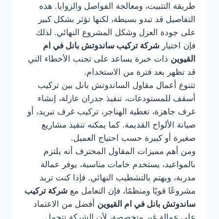
طريقة التثبيت، ومعالجة الفواصل والزوايا. هذه
التفاصيل قد تبدو بسيطة، لكنها تؤثر بشكل كبير
على جودة العزل وشكل المشروع النهائي. لذلك
فإن اختيار
شركة تركيب ساندوتش بانل في ام
القيوين
ذات خبرة يساعد على تجنب الأخطاء التي
قد تظهر بعد فترة من الاستخدام.
تتنوع أعمال مقاول الساندوتش بانل بين تركيب
أسقف للمستودعات، تنفيذ جدران عازلة، إنشاء
غرف جاهزة، تغطية الهناجر، تركيب غرف تبريد، أو
صيانة الألواح القديمة. كما يمكنه تنفيذ مشاريع
صغيرة أو كبيرة حسب احتياج العميل.
ومن أهم مميزات المقاول المحترف أنه يلتزم
بالمواعيد، يستخدم خامات مناسبة، يوفر عمالة
مدربة، ويهتم بالتشطيب النهائي. فإذا كنت تريد
مشروعًا قويًا ومنظمًا، فإن التعامل مع
شركة تركيب
ساندوتش بانل في ام القيوين
أفضل من الاعتماد
على عمالة غير متخصصة، لأن الشركة تتحمل