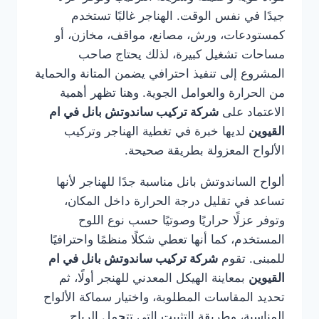
جيدًا في نفس الوقت. الهناجر غالبًا تستخدم
كمستودعات، ورش، مصانع، مواقف، مخازن، أو
مساحات تشغيل كبيرة، لذلك يحتاج صاحب
المشروع إلى تنفيذ احترافي يضمن المتانة والحماية
من الحرارة والعوامل الجوية. وهنا تظهر أهمية
الاعتماد على
شركة تركيب ساندوتش بانل في ام
القيوين
لديها خبرة في تغطية الهناجر وتركيب
الألواح المعزولة بطريقة صحيحة.
ألواح الساندوتش بانل مناسبة جدًا للهناجر لأنها
تساعد في تقليل درجة الحرارة داخل المكان،
وتوفر عزلًا حراريًا وصوتيًا حسب نوع اللوح
المستخدم، كما أنها تعطي شكلًا منظمًا واحترافيًا
للمبنى. تقوم
شركة تركيب ساندوتش بانل في ام
القيوين
بمعاينة الهيكل المعدني للهنجر أولًا، ثم
تحديد المقاسات المطلوبة، واختيار سماكة الألواح
المناسبة، وطريقة التثبيت التي تتحمل الرياح