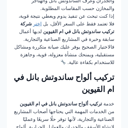
والجدران وغرف الساندوتش بانل والهناجر
والمخازن حسب المقاسات المطلوبة.
إذا كنت تبحث عن تنفيذ يدوم ويعطي نتيجة قوية،
فلا تعتمد فقط على السعر الأقل، بل
اختر
شركة
تركيب ساندوتش بانل في ام القيوين
لديها أعمال
سابقة وخبرة في المشاريع الصناعية والتجارية.
فالاختيار الصحيح يوفر عليك صيانة متكررة ومشاكل
مستقبلية، ويمنحك منشأة معزولة، قوية، وجاهزة
للاستخدام بكفاءة عالية.
تركيب ألواح ساندوتش بانل في
ام القيوين
خدمة
تركيب ألواح ساندوتش بانل في ام القيوين
من الخدمات المهمة التي يحتاجها أصحاب المشاريع
الصناعية والتجارية، لأنها توفر حلًا سريعًا وعمليًا
لإنشاء الأسقف والجدران والعوازل الحرارية. ألواح