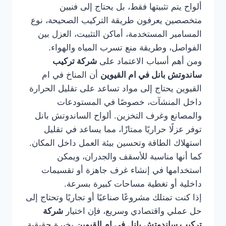
ألواح يتم تثبيتها فقط، بل يحتاج إلى فنيين
متخصصين يعرفون طريقة التركيب الصحيحة، نوع
المسامير المستخدمة، أماكن التثبيت، العزل بين
الفواصل، وطريقة منع تسرب المياه والهواء.
ومن أهم أسباب الاعتماد على
شركة تركيب
ساندوتش بانل في ام القيوين
أن المناخ في ام
القيوين يحتاج إلى مواد تساعد على تقليل الحرارة
داخل المنشآت، خصوصًا في المستودعات
والمصانع وغرف التخزين. ألواح الساندوتش بانل
توفر عزلًا حراريًا ممتازًا، مما يساعد في تقليل
استهلاك الطاقة وتحسين بيئة العمل داخل المكان.
كما أنها مناسبة للأسقف والجدران، ويمكن
استخدامها في إنشاء غرف جاهزة أو تقسيمات
داخلية أو تغطية مساحات كبيرة بسرعة.
إذا كنت تمتلك مشروعًا صناعيًا أو تجاريًا وتحتاج إلى
حل عملي واقتصادي وسريع، فإن اختيار
شركة
تركيب ساندوتش بانل في ام القيوين
بخبرة حقيقية