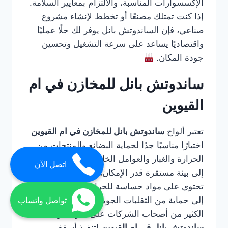
الإكسسوارات المناسبة، والالتزام بمعايير السلامة.
إذا كنت تمتلك مصنعًا أو تخطط لإنشاء مشروع
صناعي، فإن الساندوتش بانل يوفر لك حلًا عمليًا
واقتصاديًا يساعد على سرعة التشغيل وتحسين
جودة المكان.
ساندوتش بانل للمخازن في ام
القيوين
تعتبر ألواح
ساندوتش بانل للمخازن في ام القيوين
اختيارًا مناسبًا جدًا لحماية البضائع والمنتجات من
الحرارة والغبار والعوامل الخارجية. المخازن تحتاج
اتصل الآن
إلى بيئة مستقرة قدر الإمكان، خاصة إذا كانت
تحتوي على مواد حساسة للحرارة أو منتجات تحتاج
إلى حماية من التقلبات الجوية. ولهذا السبب يعتمد
تواصل واتساب
الكثير من أصحاب الشركات على
شركة تركيب
ساندوتش بانل في ام القيوين
لتنفيذ أسقف