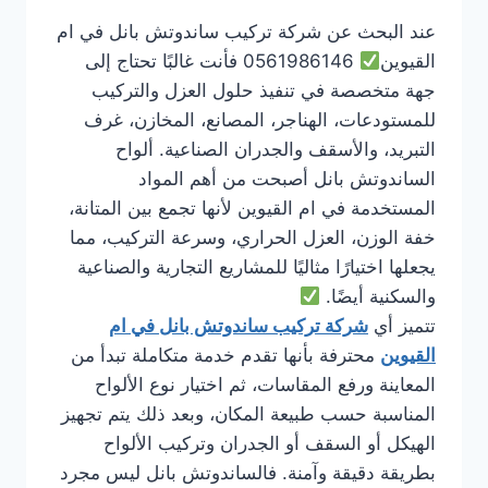
عند البحث عن شركة تركيب ساندوتش بانل في ام
القيوين
0561986146 فأنت غالبًا تحتاج إلى
جهة متخصصة في تنفيذ حلول العزل والتركيب
للمستودعات، الهناجر، المصانع، المخازن، غرف
التبريد، والأسقف والجدران الصناعية. ألواح
الساندوتش بانل أصبحت من أهم المواد
المستخدمة في ام القيوين لأنها تجمع بين المتانة،
خفة الوزن، العزل الحراري، وسرعة التركيب، مما
يجعلها اختيارًا مثاليًا للمشاريع التجارية والصناعية
والسكنية أيضًا.
تتميز أي
شركة تركيب ساندوتش بانل في ام
القيوين
محترفة بأنها تقدم خدمة متكاملة تبدأ من
المعاينة ورفع المقاسات، ثم اختيار نوع الألواح
المناسبة حسب طبيعة المكان، وبعد ذلك يتم تجهيز
الهيكل أو السقف أو الجدران وتركيب الألواح
بطريقة دقيقة وآمنة. فالساندوتش بانل ليس مجرد