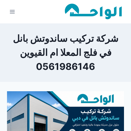
لتجاوز
لى
لمحتوى
شركة تركيب ساندوتش بانل
في فلج المعلا ام القيوين
0561986146