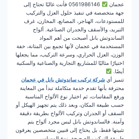
عجمان
0561986146 فأنت غالبًا تحتاج إلى
جهة متخصصة في تنفيذ حلول العزل والتركيب
للمستودعات، الهناجر، المصانع، المخازن، غرف
التبريد، والأسقف والجدران الصناعية. ألواح
الساندوتش بانل أصبحت من أهم المواد
المستخدمة في عجمان لأنها تجمع بين المتانة، خفة
الوزن، العزل الحراري، وسرعة التركيب، مما يجعلها
اختيارًا مثاليًا للمشاريع التجارية والصناعية والسكنية
أيضًا.
تتميز أي
شركة تركيب ساندوتش بانل في عجمان
محترفة بأنها تقدم خدمة متكاملة تبدأ من المعاينة
ورفع المقاسات، ثم اختيار نوع الألواح المناسبة
حسب طبيعة المكان، وبعد ذلك يتم تجهيز الهيكل أو
السقف أو الجدران وتركيب الألواح بطريقة دقيقة
وآمنة. فالساندوتش بانل ليس مجرد ألواح يتم
تثبيتها فقط، بل يحتاج إلى فنيين متخصصين يعرفون
طريقة التركيب الصحيحة، نوع المسامير