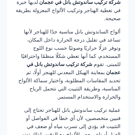
شركة تركيب ساندوتش بانل في عجمان
لديها خبرة
في تغطية الهناجر وتركيب الألواح المعزولة بطريقة
صحيحة.
ألواح الساندوتش بانل مناسبة جدًا للهناجر لأنها
تساعد في تقليل درجة الحرارة داخل المكان،
وتوفر عزلًا حراريًا وصوتيًا حسب نوع اللوح
المستخدم، كما أنها تعطي شكلًا منظمًا واحترافيًا
للمبنى. تقوم
شركة تركيب ساندوتش بانل في
عجمان
بمعاينة الهيكل المعدني للهنجر أولًا، ثم
تحديد المقاسات المطلوبة، واختيار سماكة الألواح
المناسبة، وطريقة التثبيت التي تتحمل الرياح
والحرارة والاستخدام المستمر.
عملية تركيب ساندوتش بانل للهناجر تحتاج إلى
فنيين متخصصين، لأن أي خطأ في الفواصل أو
التثبيت قد يؤدي إلى تسرب مياه أو ضعف في
العزل أو تلف بعض الألواح مع الوقت. لذلك تهتم