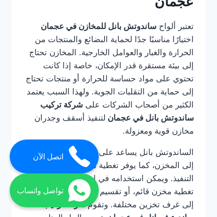
عجمان
تعتبر ألواح
ساندوتش بانل للمخازن في عجمان
اختيارًا مناسبًا جدًا لحماية البضائع والمنتجات من
الحرارة والغبار والعوامل الخارجية. المخازن تحتاج
إلى بيئة مستقرة قدر الإمكان، خاصة إذا كانت
تحتوي على مواد حساسة للحرارة أو منتجات تحتاج
إلى حماية من التقلبات الجوية. ولهذا السبب يعتمد
الكثير من أصحاب الشركات على
شركة تركيب
ساندوتش بانل في عجمان
لتنفيذ أسقف وجدران
مخازن قوية ومعزولة.
الساندوتش بانل يساعد على تقليل دخول الحرارة
اتصل الآن
إلى المخزن، كما يوفر تغطية منظمة وسريعة
التنفيذ. ويمكن استخدامه في إنشاء مخزن كامل، أو
تواصل واتساب
تغطية مخزن قائم، أو تقسيم المساحات الداخلية
إلى غرف تخزين مختلفة. وتقوم
شركة تركيب