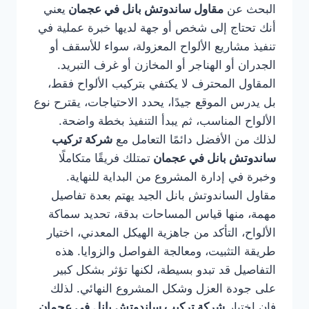
البحث عن
مقاول ساندوتش بانل في عجمان
يعني
أنك تحتاج إلى شخص أو جهة لديها خبرة عملية في
تنفيذ مشاريع الألواح المعزولة، سواء للأسقف أو
الجدران أو الهناجر أو المخازن أو غرف التبريد.
المقاول المحترف لا يكتفي بتركيب الألواح فقط،
بل يدرس الموقع جيدًا، يحدد الاحتياجات، يقترح نوع
الألواح المناسب، ثم يبدأ التنفيذ بخطة واضحة.
لذلك من الأفضل دائمًا التعامل مع
شركة تركيب
ساندوتش بانل في عجمان
تمتلك فريقًا متكاملًا
وخبرة في إدارة المشروع من البداية للنهاية.
مقاول الساندوتش بانل الجيد يهتم بعدة تفاصيل
مهمة، منها قياس المساحات بدقة، تحديد سماكة
الألواح، التأكد من جاهزية الهيكل المعدني، اختيار
طريقة التثبيت، ومعالجة الفواصل والزوايا. هذه
التفاصيل قد تبدو بسيطة، لكنها تؤثر بشكل كبير
على جودة العزل وشكل المشروع النهائي. لذلك
فإن اختيار
شركة تركيب ساندوتش بانل في عجمان