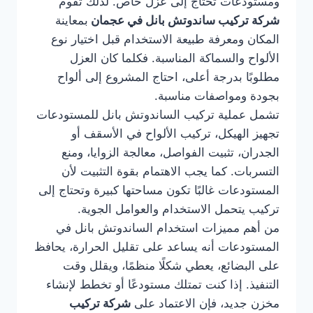
ومستودعات تحتاج إلى عزل خاص. لذلك تقوم
شركة تركيب ساندوتش بانل في عجمان
بمعاينة
المكان ومعرفة طبيعة الاستخدام قبل اختيار نوع
الألواح والسماكة المناسبة. فكلما كان العزل
مطلوبًا بدرجة أعلى، احتاج المشروع إلى ألواح
بجودة ومواصفات مناسبة.
تشمل عملية تركيب الساندوتش بانل للمستودعات
تجهيز الهيكل، تركيب الألواح في الأسقف أو
الجدران، تثبيت الفواصل، معالجة الزوايا، ومنع
التسربات. كما يجب الاهتمام بقوة التثبيت لأن
المستودعات غالبًا تكون مساحتها كبيرة وتحتاج إلى
تركيب يتحمل الاستخدام والعوامل الجوية.
من أهم مميزات استخدام الساندوتش بانل في
المستودعات أنه يساعد على تقليل الحرارة، يحافظ
على البضائع، يعطي شكلًا منظمًا، ويقلل وقت
التنفيذ. إذا كنت تمتلك مستودعًا أو تخطط لإنشاء
مخزن جديد، فإن الاعتماد على
شركة تركيب