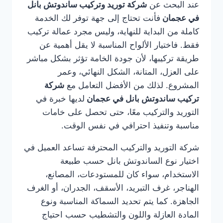
عند البحث عن
شركة توريد وتركيب ساندوتش بانل
في عجمان
فأنت تحتاج إلى جهة توفر لك الخدمة
كاملة من البداية للنهاية، وليس مجرد عمالة تركيب
فقط. فاختيار الألواح المناسبة لا يقل أهمية عن
طريقة تركيبها، لأن جودة الخامة تؤثر بشكل مباشر
على العزل، المتانة، الشكل النهائي، وعمر
المشروع. لذلك من الأفضل التعامل مع
شركة
تركيب ساندوتش بانل في عجمان
لديها خبرة في
التوريد والتركيب معًا، حتى تحصل على خامات
مناسبة وتنفيذ احترافي في نفس الوقت.
شركة التوريد والتركيب المحترفة تساعد العميل في
اختيار نوع الساندوتش بانل حسب طبيعة
الاستخدام، سواء كان للمستودعات، المصانع،
الهناجر، غرف التبريد، الأسقف، الجدران، أو الغرف
الجاهزة. كما يتم تحديد السماكة المناسبة ونوع
المادة العازلة واللون والتشطيب حسب احتياج