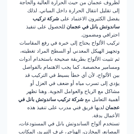
لظروف عجمان من حيث الحرارة العالية والحاجة
إلى تقليل انتقال الحرارة داخل المباني. لذلك
يفضل الكثيرون الاعتماد على
شركة تركيب
ساندوتش بانل في عجمان
للحصول على تنفيذ
احترافي ومضمون.
تركيب الألواح يحتاج إلى خبرة في رفع المقاسات
وتجهيز الهيكل المعدني أو السطح المراد تغطيته،
ثم تثبيت الألواح بطريقة صحيحة باستخدام أدوات
ومسامير مخصصة. كما يجب الاهتمام بالفواصل
بين الألواح، لأن أي خطأ بسيط في التركيب قد
يؤدي إلى تسرب مياه أو ضعف في العزل أو
مشاكل مع الرياح والعوامل الجوية. وهنا تظهر
أهمية التعامل مع
شركة تركيب ساندوتش بانل في
عجمان
لديها فريق فني مدرب على تنفيذ هذه
الأعمال بدقة.
تستخدم ألواح الساندوتش بانل في المستودعات،
المصانع، المخازن، الهناجر، غرف التبريد، المكاتب