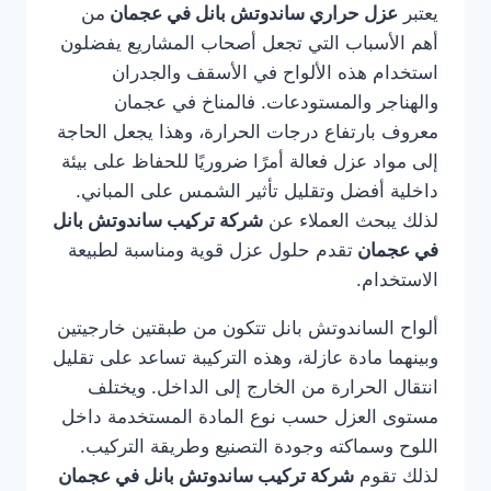
يعتبر
عزل حراري ساندوتش بانل في عجمان
من
أهم الأسباب التي تجعل أصحاب المشاريع يفضلون
استخدام هذه الألواح في الأسقف والجدران
والهناجر والمستودعات. فالمناخ في عجمان
معروف بارتفاع درجات الحرارة، وهذا يجعل الحاجة
إلى مواد عزل فعالة أمرًا ضروريًا للحفاظ على بيئة
داخلية أفضل وتقليل تأثير الشمس على المباني.
لذلك يبحث العملاء عن
شركة تركيب ساندوتش بانل
في عجمان
تقدم حلول عزل قوية ومناسبة لطبيعة
الاستخدام.
ألواح الساندوتش بانل تتكون من طبقتين خارجيتين
وبينهما مادة عازلة، وهذه التركيبة تساعد على تقليل
انتقال الحرارة من الخارج إلى الداخل. ويختلف
مستوى العزل حسب نوع المادة المستخدمة داخل
اللوح وسماكته وجودة التصنيع وطريقة التركيب.
لذلك تقوم
شركة تركيب ساندوتش بانل في عجمان